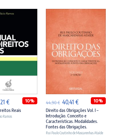
DICIONAR
ADICIONAR
O
10%
O
O
10%
,21
€
40,41
€
44,90
€
eço
preço
preço
preço
reitos Reais
Direito das Obrigações Vol. I –
Introdução. Conceito e
cio Ramos
ginal
atual
original
atual
Características. Modalidades.
:
é:
era:
é:
Fontes das Obrigações.
Rui Paulo Coutinho de Mascarenhas Ataíde
,90 €.
42,21 €.
44,90 €.
40,41 €.