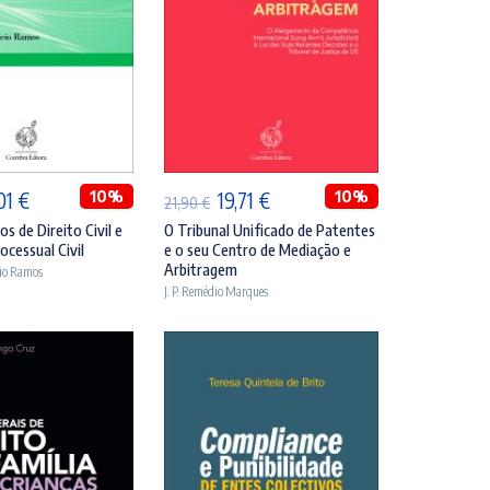
DICIONAR
ADICIONAR
O
10%
O
O
10%
,01
€
19,71
€
21,90
€
eço
preço
preço
preço
s de Direito Civil e
O Tribunal Unificado de Patentes
ocessual Civil
e o seu Centro de Mediação e
ginal
atual
original
atual
Arbitragem
cio Ramos
:
é:
era:
é:
J. P. Remédio Marques
90 €.
35,01 €.
21,90 €.
19,71 €.