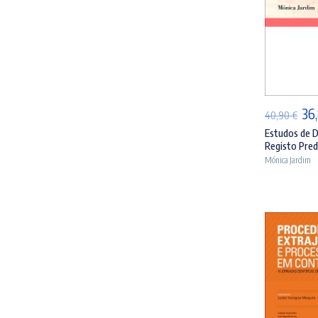
AD
O
36
40,90
€
pr
Estudos de D
Registo Predi
ori
Mónica Jardim
era
40