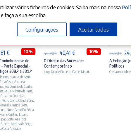
ilizar vários ficheiros de cookies. Saiba mais na nossa
Polí
e faça a sua escolha.
Configurações
Aceitar todos
ICIONAR
ADICIONAR
A
O
10%
O
O
10%
O
,81
€
40,41
€
24
44,90
€
26,90
€
eço
preço
preço
preço
pr
Conimbricense do
O Direito das Sucessões
A Extinção Ju
 – Parte Especial –
Contemporâneo
Políticos
ginal
atual
original
atual
ori
tigos 308.º a 389.º
Jorge Duarte Pinheiro
,
Daniel Morais
Gustavo de Alme
:
é:
era:
é:
era
do Dias
,
Manuel da Costa
 Faria Costa
,
Anabela
,90 €.
99,81 €.
44,90 €.
40,41 €.
26,
ues
,
José Damião da Cunha
,
nes
,
Paula Ribeiro de Faria
,
 Carvalho
,
Conceição
a
,
Pedro Caeiro
,
Cláudia Cruz
Manuel Almeida Costa
,
Sousa
,
Nuno Brandão
,
Sónia
Moniz
,
Cristina Líbano
 João Costa
,
Ana Rita
 Alberto Medina de Seiça
,
da Costa Andrade