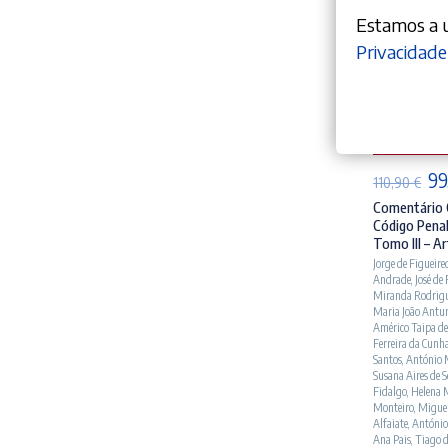
Estamos a ut
Privacidade
AD
O
99
110,90
€
pr
Comentário 
Código Penal
ori
Tomo III – Ar
era
Jorge de Figueire
Andrade
,
José de
110
Miranda Rodrig
Maria João Antu
Américo Taipa de
Ferreira da Cunh
Santos
,
António 
Susana Aires de 
Fidalgo
,
Helena 
Monteiro
,
Miguel
Alfaiate
,
António
Ana Pais
,
Tiago 