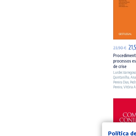
AD
O
21,
23,90
€
pre
Procedimento
processos es
orig
de crise
era
Lurdes Varregos
Quintanilha
,
Ana
23,
Pereira Dias
,
Pedr
Pereira
,
Vitória A
Política d