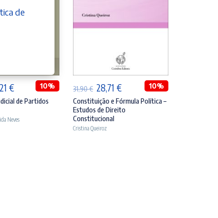
tica de
DICIONAR
ADICIONAR
O
10%
O
O
10%
,21
€
28,71
€
31,90
€
eço
preço
preço
preço
dicial de Partidos
Constituição e Fórmula Política –
Estudos de Direito
ginal
atual
original
atual
Constitucional
ida Neves
:
é:
era:
é:
Cristina Queiroz
90 €.
24,21 €.
31,90 €.
28,71 €.