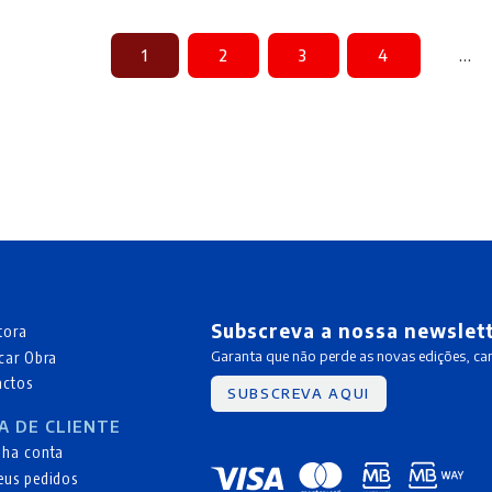
1
2
3
4
…
Subscreva a nossa newslet
tora
car Obra
Garanta que não perde as novas edições, c
actos
SUBSCREVA AQUI
A DE CLIENTE
nha conta
eus pedidos