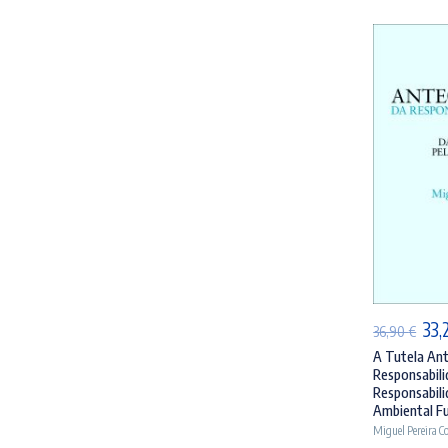
AD
O
33,
36,90
€
pre
A Tutela Ant
Responsabilid
orig
Responsabili
era
Ambiental Fu
Miguel Pereira C
36,