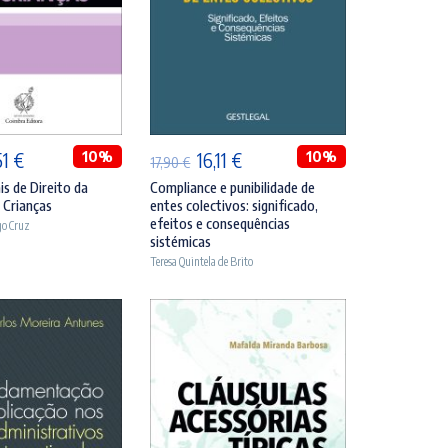
DICIONAR
ADICIONAR
O
10%
O
O
10%
51
€
16,11
€
17,90
€
ço
preço
preço
preço
s de Direito da
Compliance e punibilidade de
s Crianças
entes colectivos: significado,
inal
atual
original
atual
efeitos e consequências
go Cruz
é:
era:
é:
sistémicas
Teresa Quintela de Brito
90 €.
30,51 €.
17,90 €.
16,11 €.