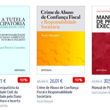
ICIONAR
ADICIONAR
A
O
10%
O
O
10%
O
21
€
26,01
€
30,
28,90
€
33,90
€
ço
preço
preço
preço
pre
ecipatória da
Crime de Abuso de Confiança
Manual de P
ade Civil: da
Fiscal e Responsabilidade
José Gonçalves 
inal
atual
original
atual
orig
dade pelo Dano
Societária
:
é:
era:
é:
era:
turo e Incerto
Paulo Marques
outinho
90 €.
33,21 €.
28,90 €.
26,01 €.
33,