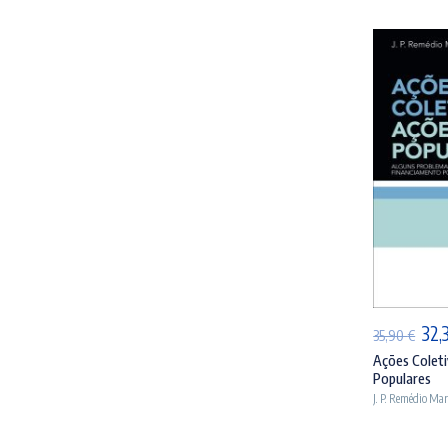
AD
O
32,
35,90
€
pre
Ações Coleti
Populares
orig
J. P. Remédio Ma
era:
35,