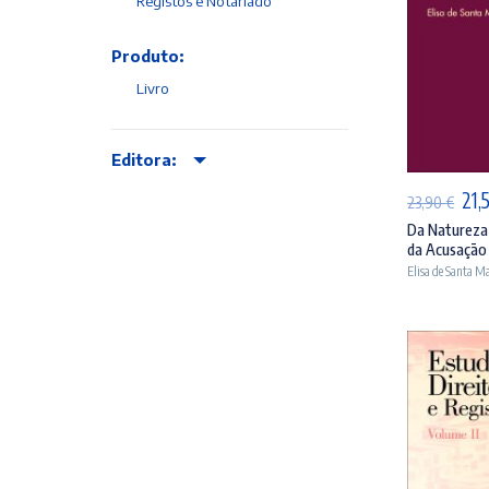
Registos e Notariado
Produto:
Livro
AD
Editora:
O
21,
23,90
€
pre
Da Natureza 
da Acusação 
orig
Elisa de Santa Ma
era
23,