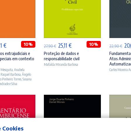
ICIONAR
ADICIONAR
A
O
10%
O
O
10%
O
51
€
25,11
€
20
27,90
€
22,90
€
ço
preço
preço
preço
pr
s extrajudiciais e
Proteção de dados e
Fundamentaç
peciais em contexto
responsabilidade civil
Atos Admini
inal
atual
original
atual
ori
Automatiza
Mafalda Miranda Barbosa
:
é:
era:
é:
era
o Mesquita
,
Anabela
Carlos Moreira 
 Raquel Barbosa
,
Ângelo
90 €.
21,51 €.
27,90 €.
25,11 €.
22,
o Pinheiro Torres
,
Susana
ndrade e Silva
e Cookies