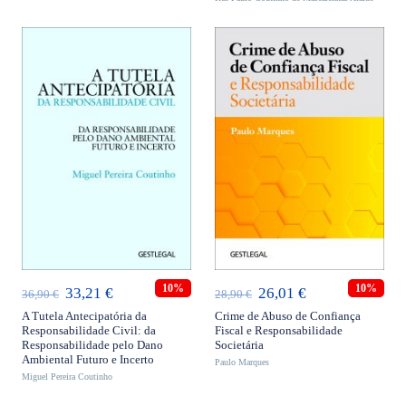
46,90 €.
42,21 €.
44,90 €.
40,41 €.
ADICIONAR
ADICIONAR
10%
10%
O
O
O
O
33,21
€
26,01
€
36,90
€
28,90
€
preço
preço
preço
preço
A Tutela Antecipatória da
Crime de Abuso de Confiança
Responsabilidade Civil: da
Fiscal e Responsabilidade
original
atual
original
atual
Responsabilidade pelo Dano
Societária
Ambiental Futuro e Incerto
era:
é:
Paulo Marques
era:
é:
Miguel Pereira Coutinho
36,90 €.
33,21 €.
28,90 €.
26,01 €.