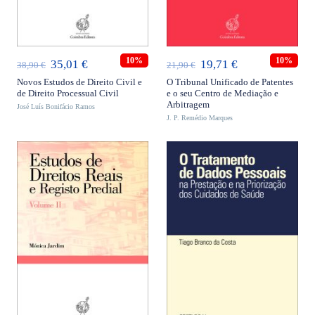
ADICIONAR
ADICIONAR
10%
10%
O
O
O
O
35,01
€
19,71
€
38,90
€
21,90
€
preço
preço
preço
preço
Novos Estudos de Direito Civil e
O Tribunal Unificado de Patentes
de Direito Processual Civil
e o seu Centro de Mediação e
original
atual
original
atual
Arbitragem
José Luís Bonifácio Ramos
era:
é:
J. P. Remédio Marques
era:
é:
38,90 €.
35,01 €.
21,90 €.
19,71 €.
ADICIONAR
ADICIONAR