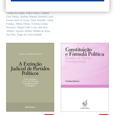
110,90 €.
99,81 €.
44,90 €.
40,41 €.
Miranda Rodrigues
,
José Damião da Cunha
,
Maria João Antunes
,
Paula Ribeiro de Faria
,
Américo Taipa de Carvalho
,
Conceição
Ferreira da Cunha
,
Pedro Caeiro
,
Cláudia
Cruz Santos
,
António Manuel Almeida Costa
,
Susana Aires de Sousa
,
Nuno Brandão
,
Sónia
Fidalgo
,
Helena Moniz
,
Cristina Líbano
Monteiro
,
Miguel João Costa
,
Ana Rita
Alfaiate
,
António Alberto Medina de Seiça
,
Ana Pais
,
Tiago da Costa Andrade
ADICIONAR
ADICIONAR