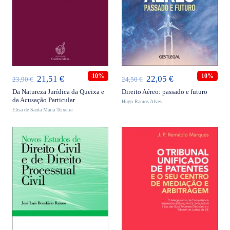
ADICIONAR
ADICIONAR
10%
10%
O
O
O
O
21,51
€
22,05
€
23,90
€
24,50
€
preço
preço
preço
preço
Da Natureza Jurídica da Queixa e
Direito Aéreo: passado e futuro
da Acusação Particular
Hugo Ramos Alves
original
atual
original
atual
Elisa de Santa Maria Teixeira
era:
é:
era:
é:
23,90 €.
21,51 €.
24,50 €.
22,05 €.