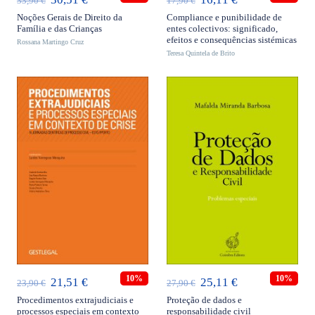
33,90
€
17,90
€
preço
preço
preço
preço
Noções Gerais de Direito da
Compliance e punibilidade de
Família e das Crianças
entes colectivos: significado,
original
atual
original
atual
efeitos e consequências sistémicas
Rossana Martingo Cruz
era:
é:
Teresa Quintela de Brito
era:
é:
33,90 €.
30,51 €.
17,90 €.
16,11 €.
ADICIONAR
ADICIONAR
10%
10%
O
O
O
O
21,51
€
25,11
€
23,90
€
27,90
€
preço
preço
preço
preço
Procedimentos extrajudiciais e
Proteção de dados e
processos especiais em contexto
responsabilidade civil