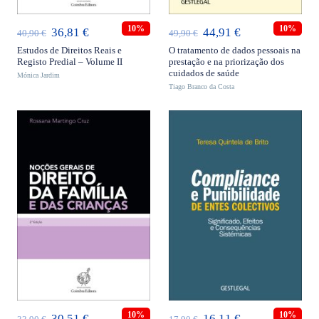
10%
10%
O
O
O
O
36,81
€
44,91
€
40,90
€
49,90
€
preço
preço
preço
preço
Estudos de Direitos Reais e
O tratamento de dados pessoais na
Registo Predial – Volume II
prestação e na priorização dos
original
atual
original
atual
cuidados de saúde
Mónica Jardim
era:
é:
Tiago Branco da Costa
era:
é:
40,90 €.
36,81 €.
49,90 €.
44,91 €.
ADICIONAR
ADICIONAR
10%
10%
O
O
O
O
30,51
€
16,11
€