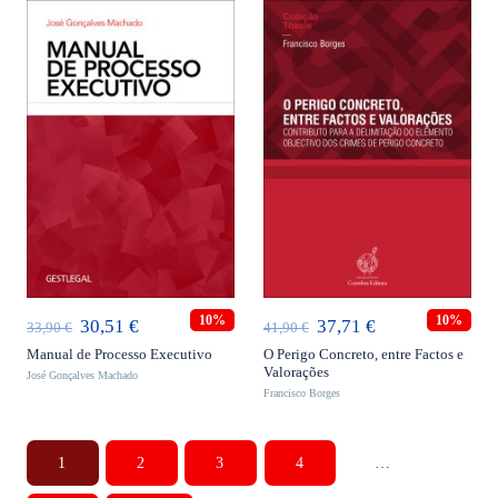
ADICIONAR
ADICIONAR
10%
10%
O
O
O
O
30,51
€
37,71
€
33,90
€
41,90
€
preço
preço
preço
preço
Manual de Processo Executivo
O Perigo Concreto, entre Factos e
Valorações
José Gonçalves Machado
original
atual
original
atual
Francisco Borges
era:
é:
era:
é:
33,90 €.
30,51 €.
41,90 €.
37,71 €.
1
2
3
4
…