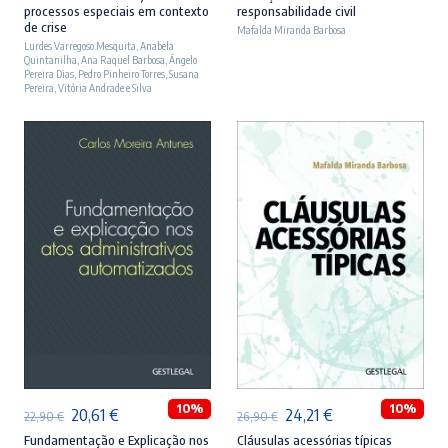
processos especiais em contexto
responsabilidade civil
original
atual
original
atual
de crise
Mafalda Miranda Barbosa
Lurdes Varregoso Mesquita
era:
é:
,
Anabela
era:
é:
Quintanilha
,
Ana Raquel Barbosa
,
Ângelo
23,90 €.
21,51 €.
27,90 €.
25,11 €.
Pereira Dias
,
Pedro Pinheiro Torres
,
Susana
Pereira
,
Vitória Andrade e Silva
ADICIONAR
ADICIONAR
10%
10%
O
O
O
O
20,61
€
24,21
€
22,90
€
26,90
€
preço
preço
preço
preço
Fundamentação e Explicação nos
Cláusulas acessórias típicas