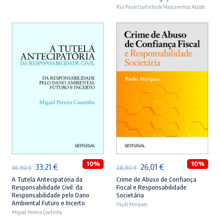
era:
é:
era:
é:
Rui Paulo Coutinho de Mascarenhas Ataíde
46,90 €.
42,21 €.
44,90 €.
40,41 €.
ADICIONAR
ADICIONAR
10%
10%
O
O
O
O
33,21
€
26,01
€
36,90
€
28,90
€
preço
preço
preço
preço
A Tutela Antecipatória da
Crime de Abuso de Confiança
Responsabilidade Civil: da
Fiscal e Responsabilidade
original
atual
original
atual
Responsabilidade pelo Dano
Societária
Ambiental Futuro e Incerto
era:
é:
Paulo Marques
era:
é:
Miguel Pereira Coutinho
36,90 €.
33,21 €.
28,90 €.
26,01 €.