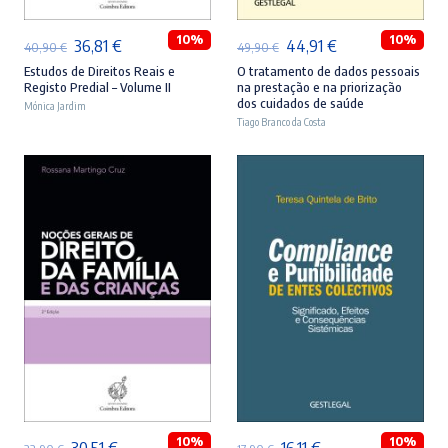
10%
10%
O
O
O
O
36,81
€
44,91
€
40,90
€
49,90
€
preço
preço
preço
preço
Estudos de Direitos Reais e
O tratamento de dados pessoais
Registo Predial – Volume II
na prestação e na priorização
original
atual
original
atual
dos cuidados de saúde
Mónica Jardim
era:
é:
Tiago Branco da Costa
era:
é:
40,90 €.
36,81 €.
49,90 €.
44,91 €.
ADICIONAR
ADICIONAR
10%
10%
O
O
O
O
30,51
€
16,11
€