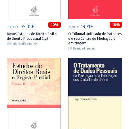
ADICIONAR
ADICIONAR
10%
10%
O
O
O
O
35,01
€
19,71
€
38,90
€
21,90
€
preço
preço
preço
preço
Novos Estudos de Direito Civil e
O Tribunal Unificado de Patentes
de Direito Processual Civil
e o seu Centro de Mediação e
original
atual
original
atual
Arbitragem
José Luís Bonifácio Ramos
era:
é:
J. P. Remédio Marques
era:
é:
38,90 €.
35,01 €.
21,90 €.
19,71 €.
ADICIONAR
ADICIONAR