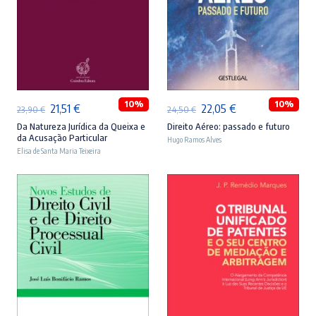
ADICIONAR
ADICIONAR
10%
10%
O
O
O
O
21,51
€
22,05
€
23,90
€
24,50
€
preço
preço
preço
preço
Da Natureza Jurídica da Queixa e
Direito Aéreo: passado e futuro
da Acusação Particular
Hugo Ramos Alves
original
atual
original
atual
Elisa de Santa Maria Teixeira
era:
é:
era:
é:
23,90 €.
21,51 €.
24,50 €.
22,05 €.