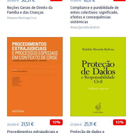
33,90
€
17,90
€
preço
preço
preço
preço
Noções Gerais de Direito da
Compliance e punibilidade de
Família e das Crianças
entes colectivos: significado,
original
atual
original
atual
efeitos e consequências
Rossana Martingo Cruz
sistémicas
era:
é:
era:
é:
Teresa Quintela de Brito
33,90 €.
30,51 €.
17,90 €.
16,11 €.
ADICIONAR
ADICIONAR
10%
10%
O
O
O
O
21,51
€
25,11
€
23,90
€
27,90
€
preço
preço
preço
preço
Procedimentos extrajudiciais e
Proteção de dados e