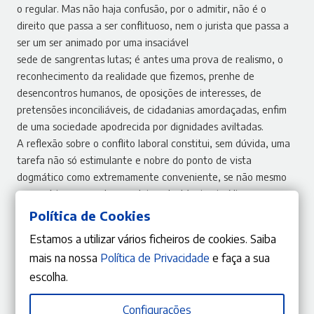
o regular. Mas não haja confusão, por o admitir, não é o
direito que passa a ser conflituoso, nem o jurista que passa a
ser um ser animado por uma insaciável
sede de sangrentas lutas; é antes uma prova de realismo, o
reconhecimento da realidade que fizemos, prenhe de
desencontros humanos, de oposições de interesses, de
pretensões inconciliáveis, de cidadanias amordaçadas, enfim
de uma sociedade apodrecida por dignidades aviltadas.
A reflexão sobre o conflito laboral constitui, sem dúvida, uma
tarefa não só estimulante e nobre do ponto de vista
dogmático como extremamente conveniente, se não mesmo
necessária, para o desenvolvimento técnico‑jurídico e para a
humanização do direito vigente. É um “serviço” prestado à
Política de Cookies
vida social.
Estamos a utilizar vários ficheiros de cookies. Saiba
Que este livro seja um modesto contributo para a interpelante
mais na nossa
Política de Privacidade
e faça a sua
meditação sobre esta temática. Se o for, dou‑me por
escolha.
satisfeito.
Configurações