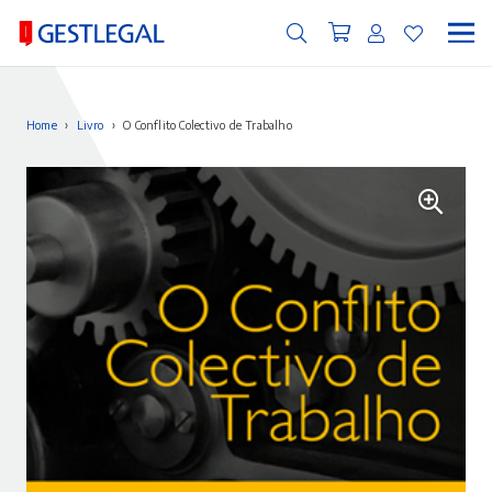
Home
›
Livro
›
O Conflito Colectivo de Trabalho