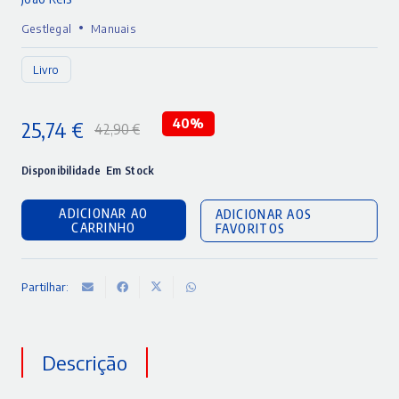
•
Gestlegal
Manuais
Livro
25,74
€
40%
42,90
€
O
O
preço
preço
Disponibilidade
Em Stock
original
atual
ADICIONAR AO
ADICIONAR AOS
era:
é:
CARRINHO
FAVORITOS
42,90 €.
25,74 €.
Partilhar:
Descrição