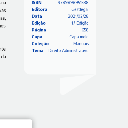
sua
ISBN
9789898951588
Editora
Gestlegal
vas
Data
2021/02/28
as,
Edição
1.ª Edição
nos
Página
658
Capa
Capa mole
Coleção
Manuais
nte
Tema
Direito Administrativo
 da