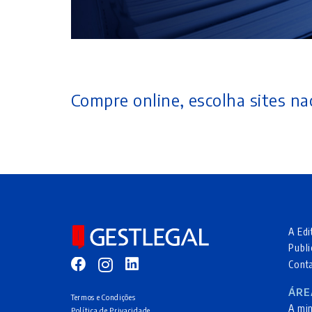
Compre online, escolha sites nac
A Edi
Publi
Cont
ÁRE
Termos e Condições
A mi
Política de Privacidade