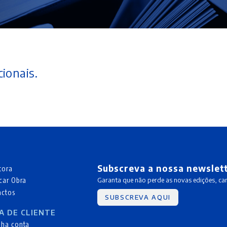
ionais.
Subscreva a nossa newslet
tora
car Obra
Garanta que não perde as novas edições, c
actos
SUBSCREVA AQUI
A DE CLIENTE
nha conta