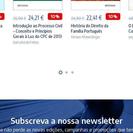
%
O
O
10%
O
O
10%
24,21
€
22,41
€
26,90
€
24,90
€
4
preço
preço
preço
preço
ia
Introdução ao Processo Civil
História do Direito da
O 
– Conceito e Princípios
Família Português
C
original
atual
original
atual
Gerais à Luz do CPC de 2013
Míriam Afonso Brigas
Jor
era:
é:
era:
é:
José Lebre de Freitas
€.
26,90 €.
24,21 €.
24,90 €.
22,41 €.
Subscreva a nossa newsletter
e não perde as novas edições, campanhas e promoções que tem