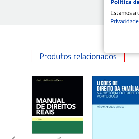
Política d
Estamos a ut
Privacidade
Produtos relacionados
ONAR
ADICIONAR
ADICIONAR