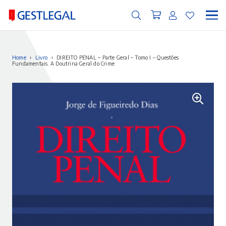
Home
›
Livro
›
DIREITO PENAL – Parte Geral – Tomo I – Questões
Fundamentais. A Doutrina Geral do Crime