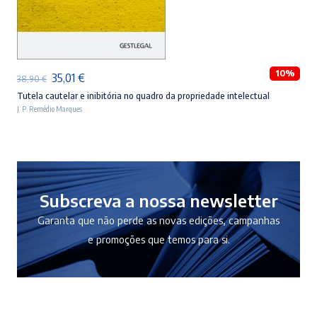
ADICIONAR
10%
O
O
35,01
€
38,90
€
preço
preço
Tutela cautelar e inibitória no quadro da propriedade intelectual
J. P. Remédio Marques
original
atual
era:
é:
38,90 €.
35,01 €.
Subscreva a nossa newsletter
Garanta que não perde as novas edições, campanhas
e promoções que temos para si.