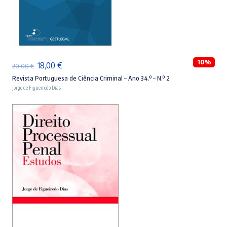
ADICIONAR
10%
O
O
18,00
€
20,00
€
preço
preço
Revista Portuguesa de Ciência Criminal – Ano 34.º – N.º 2
Jorge de Figueiredo Dias
original
atual
era:
é:
20,00 €.
18,00 €.