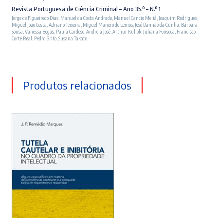
preço
preço
Revista Portuguesa de Ciência Criminal – Ano 35.º – N.º 1
Jorge de Figueiredo Dias
,
Manuel da Costa Andrade
,
Manuel Cancio Meliá
,
Joaquim Rodrigues
,
original
atual
Miguel João Costa
,
Adriano Teixeira
,
Miguel Manero de Lemos
,
José Damião da Cunha
,
Bárbara
Sousa
,
Vanessa Bogas
,
Paula Cardoso
,
Andreia José
,
Arthur Kullok
,
Juliana Fonseca
,
Francisco
era:
é:
Corte Real
,
Pedro Brito
,
Susana Takato
20,00 €.
18,00 €.
Produtos relacionados