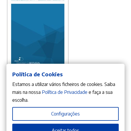
ADICIONAR
Política de Cookies
10%
O
O
18,00
€
20,00
€
Estamos a utilizar vários ficheiros de cookies. Saiba
preço
preço
Revista Portuguesa de Ciência Criminal – Ano 33.º – N.º 3
Jorge de Figueiredo Dias
mais na nossa
Política de Privacidade
e faça a sua
original
atual
escolha.
era:
é:
20,00 €.
18,00 €.
Configurações
Aceitar todos