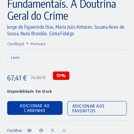
Fundamentais. A Doutrina
Geral do Crime
Jorge de Figueiredo Dias
,
Maria João Antunes
,
Susana Aires de
Sousa
,
Nuno Brandão
,
Sónia Fidalgo
•
Gestlegal
Manuais
Livro
67,41
€
10%
74,90
€
O
O
preço
preço
Disponibilidade
Em Stock
original
atual
ADICIONAR AO
ADICIONAR AOS
era:
é:
CARRINHO
FAVORITOS
74,90 €.
67,41 €.
Partilhar: