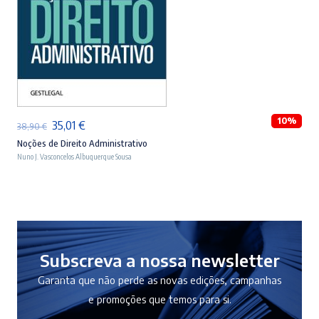
ADICIONAR
10%
O
O
35,01
€
38,90
€
preço
preço
Noções de Direito Administrativo
Nuno J. Vasconcelos Albuquerque Sousa
original
atual
era:
é:
38,90 €.
35,01 €.
Subscreva a nossa newsletter
Garanta que não perde as novas edições, campanhas
e promoções que temos para si.