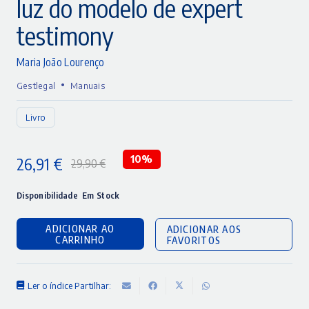
luz do modelo de expert
testimony
Maria João Lourenço
•
Gestlegal
Manuais
Livro
26,91
€
10%
29,90
€
O
O
preço
preço
Disponibilidade
Em Stock
original
atual
ADICIONAR AO
ADICIONAR AOS
era:
é:
CARRINHO
FAVORITOS
29,90 €.
26,91 €.
Ler o índice
Partilhar: