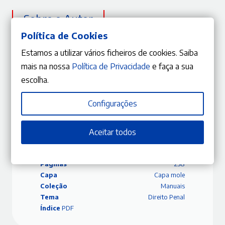
Sobre o Autor
Política de Cookies
Maria João Lourenço
Estamos a utilizar vários ficheiros de cookies. Saiba
Ver mais
mais na nossa
Política de Privacidade
e faça a sua
escolha.
Configurações
ISBN
9789899136809
Editora
Gestlegal
Aceitar todos
Data
16/01/2025
Edição
1.ª Edição
Páginas
238
Capa
Capa mole
Coleção
Manuais
Tema
Direito Penal
Índice
PDF