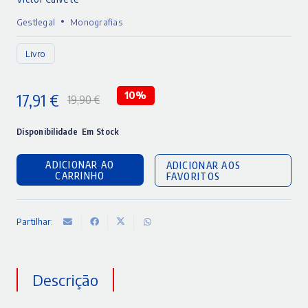
•
Gestlegal
Monografias
Livro
17,91
€
10%
19,90
€
O
O
preço
preço
Disponibilidade
Em Stock
original
atual
ADICIONAR AO
ADICIONAR AOS
era:
é:
CARRINHO
FAVORITOS
19,90 €.
17,91 €.
Partilhar:
Descrição