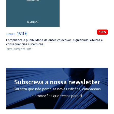
ADICIONAR
10%
O
O
16,11
€
17,90
€
preço
preço
Compliance e punibilidade de entes colectivos: significado, efeitos e
consequências sistémicas
original
atual
Teresa Quintela de Brito
era:
é:
17,90 €.
16,11 €.
Subscreva a nossa newsletter
Garanta que não perde as novas edições, campanhas
e promoções que temos para si.