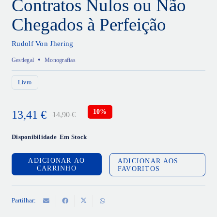
Contratos Nulos ou Não
Chegados à Perfeição
Rudolf Von Jhering
•
Gestlegal
Monografias
Livro
10%
13,41
€
14,90
€
O
O
preço
preço
Disponibilidade
Em Stock
original
atual
ADICIONAR AO
ADICIONAR AOS
era:
é:
CARRINHO
FAVORITOS
14,90 €.
13,41 €.
Partilhar: