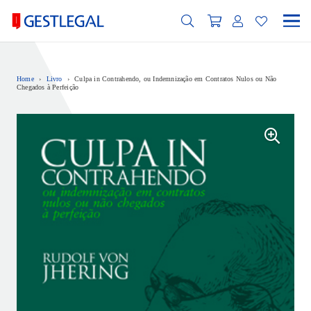
Home
›
Livro
›
Culpa in Contrahendo, ou Indemnização em Contratos Nulos ou Não
Chegados à Perfeição