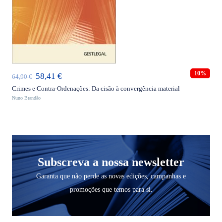
ADICIONAR
10%
O
O
58,41
€
64,90
€
preço
preço
Crimes e Contra-Ordenações: Da cisão à convergência material
Nuno Brandão
original
atual
era:
é:
64,90 €.
58,41 €.
Subscreva a nossa newsletter
Garanta que não perde as novas edições, campanhas e
promoções que temos para si.