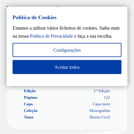
Sobre o Autor
Política de Cookies
Estamos a utilizar vários ficheiros de cookies. Saiba mais
Rudolf Von Jhering
na nossa
Política de Privacidade
e faça a sua escolha.
Ver mais
Configurações
Aceitar todos
ISBN
9789898951465
Editora
Gestlegal
Data
28/09/2020
Edição
2.ª Edição
Páginas
122
Capa
Capa mole
Coleção
Monografias
Tema
Direito Civil