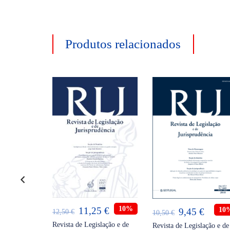
Produtos relacionados
ADICIONAR
ONAR
ADICIONAR
O
O
10%
11,25
€
O
10%
O
O
10
€
9,45
€
12,50
€
10,50
€
preço
preço
preço
preço
preço
Revista de Legislação e de
lação e de
Revista de Legislação e de