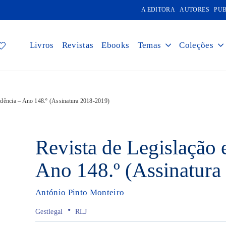
A EDITORA
AUTORES
PUB
Livros
Revistas
Ebooks
Temas
Coleções
rudência – Ano 148.º (Assinatura 2018-2019)
Revista de Legislação 
Ano 148.º (Assinatura
António Pinto Monteiro
•
Gestlegal
RLJ