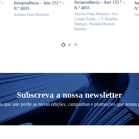
Jurisprudência – Ano 155.º –
º –
Jurisprudência – Ano 151.º –
Ju
original
atual
original
atual
N.º 4055
N.º 4033
N.
era:
é:
era:
é:
António Pinto Monteiro
,
José
António Pinto Monteiro
An
Casalta Nabais
,
J. P. Remédio
12,50 €.
11,25 €.
.
10,50 €.
9,45 €.
Marques
,
Mafalda Miranda
Barbosa
Subscreva a nossa newsletter
a que não perde as novas edições, campanhas e promoções que temos p