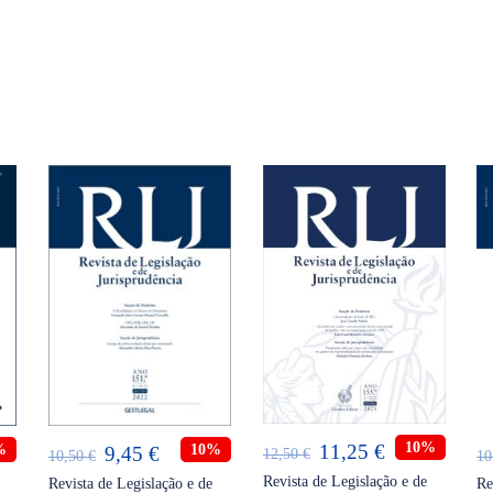
ADICIONAR
ADICIONAR
O
O
10%
11,25
€
%
O
O
10%
9,45
€
12,50
€
10,50
€
10
preço
preço
preço
preço
Revista de Legislação e de
Revista de Legislação e de
Re