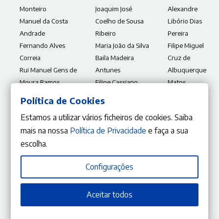
Monteiro
Joaquim José
Alexandre
Manuel da Costa
Coelho de Sousa
Libório Dias
Andrade
Ribeiro
Pereira
Fernando Alves
Maria João da Silva
Filipe Miguel
Correia
Baila Madeira
Cruz de
Rui Manuel Gens de
Antunes
Albuquerque
Moura Ramos
Filipe Cassiano
Matos
Nunes dos Santos
Luís Miguel
Política de Cookies
João Carlos Simões
Andrade
Estamos a utilizar vários ficheiros de cookies. Saiba
Gonçalves Loureiro
Mesquita
mais na nossa
Política de Privacidade
e faça a sua
Francisco
escolha.
Manuel Brito
Pereira
Configurações
Coelho
Carolina de
Castro
Aceitar todos
Nunes
Vicente