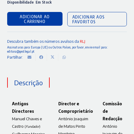
Disponibilidade
Em Stock
ADICIONAR AO
ADICIONAR AOS
CARRINHO
FAVORITOS
Descubra também os números avulsos da
RLJ
Assinaturas para Europa (UE) ou Outros Países, por favor, envie email para:
editora@gestlegal.pt
Partilhar:
Descrição
Antigos
Director e
Comissão
Directores
Comproprietário
de
Manuel Chaves e
António Joaquim
Redacção
Castro
de Matos Pinto
António
(
Fundador
)
Monteiro
Joaquim de
Guilherme Moreira