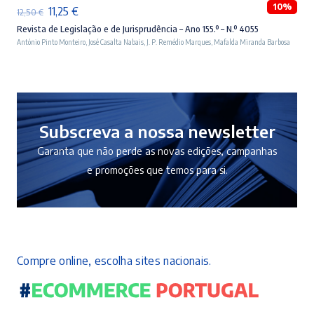
10%
O
O
11,25
€
12,50
€
preço
preço
Revista de Legislação e de Jurisprudência – Ano 155.º – N.º 4055
António Pinto Monteiro
,
José Casalta Nabais
,
J. P. Remédio Marques
,
Mafalda Miranda Barbosa
original
atual
era:
é:
12,50 €.
11,25 €.
Subscreva a nossa newsletter
Garanta que não perde as novas edições, campanhas
e promoções que temos para si.
Compre online, escolha sites nacionais.