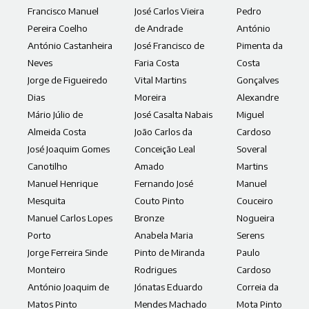
Francisco Manuel
José Carlos Vieira
Pedro
Pereira Coelho
de Andrade
António
António Castanheira
José Francisco de
Pimenta da
Neves
Faria Costa
Costa
Jorge de Figueiredo
Vital Martins
Gonçalves
Dias
Moreira
Alexandre
Mário Júlio de
José Casalta Nabais
Miguel
Almeida Costa
João Carlos da
Cardoso
José Joaquim Gomes
Conceição Leal
Soveral
Canotilho
Amado
Martins
Manuel Henrique
Fernando José
Manuel
Mesquita
Couto Pinto
Couceiro
Manuel Carlos Lopes
Bronze
Nogueira
Porto
Anabela Maria
Serens
Jorge Ferreira Sinde
Pinto de Miranda
Paulo
Monteiro
Rodrigues
Cardoso
António Joaquim de
Jónatas Eduardo
Correia da
Matos Pinto
Mendes Machado
Mota Pinto