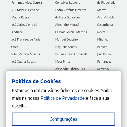
Fernando Alves Correia
Gonçalves Loureiro
de Figueiredo
Rui Manuel Gens de
Pedro António Pimenta
Marcos
Moura Ramos
da Costa Gonçalves
Ana Mafalda
José Carlos Vieira de
Alexandre Miguel
Castanheira
Andrade
Cardoso Soveral Martins
Neves
José Francisco de Faria
Manuel Couceiro
Miranda
Costa
Nogueira Serens
Barbosa
Vital Martins Moreira
Paulo Cardoso Correia da
João Paulo
José Casalta Nabais
Mota Pinto
Fernandes
Alexandre Libório Dias
Remédio
Pereira
Marques
Política de Cookies
Filipe Miguel Cruz de
António
Estamos a utilizar vários ficheiros de cookies. Saiba
Albuquerque Matos
Pedro Nunes
mais na nossa
Política de Privacidade
e faça a sua
Luís Miguel Andrade
Caeiro
escolha.
Mesquita
Fernanda
Paula
Configurações
Marques de