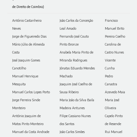
de Direito de Coimbra)
António Castanheira
João Carlos da Conceição
Francisco
Neves
Leal Amado
Manuel Brito
Jorge de Figueiredo Dias
Fernando José Couto
Pereira Coelho
Mário Júlio de Almeida
Pinto Bronze
Carolina de
Costa
Anabela Maria Pinto de
Castro Nunes
José Joaquim Gomes
Miranda Rodrigues
Vicente
Canotilho
Jónatas Eduardo Mendes
Cunha
Manuel Henrique
Machado
Pedro
Mesquita
Joaquim José Coelho de
Canastra
Manuel Carlos Lopes Porto
Sousa Ribeiro
Azevedo Maia
Jorge Ferreira Sinde
Maria João da Silva Baila
Maria José
Monteiro
Madeira Antunes
Oliveira
António Joaquim de
Filipe Cassiano Nunes
Capelo Pinto
Matos Pinto Monteiro
dos Santos
de Resende
Manuel da Costa Andrade
João Carlos Simões
Rui Manuel