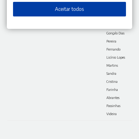
Oliveira
Aceitar todos
Susana Maria
Aires de Sousa
André
Gonçalo Dias
Pereira
Fernando
Licínio Lopes
Martins
Sandra
Cristina
Farinha
Abrantes
Passinhas
Videira