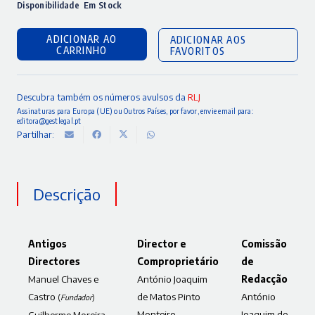
Disponibilidade
Em Stock
ADICIONAR AO
ADICIONAR AOS
CARRINHO
FAVORITOS
Descubra também os números avulsos da
RLJ
Assinaturas para Europa (UE) ou Outros Países, por favor, envie email para:
editora@gestlegal.pt
Partilhar:
Descrição
Antigos
Director e
Comissão
Directores
Comproprietário
de
Manuel Chaves e
António Joaquim
Redacção
Castro
de Matos Pinto
António
(
Fundador
)
Monteiro
Joaquim de
Guilherme Moreira