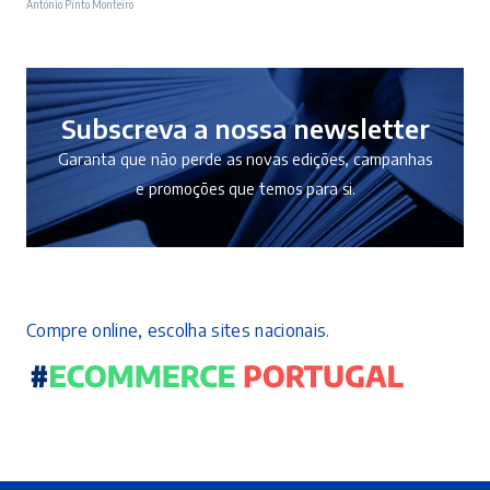
António Pinto Monteiro
original
atual
era:
é:
10,50 €.
9,45 €.
Subscreva a nossa newsletter
Garanta que não perde as novas edições, campanhas
e promoções que temos para si.
Compre online, escolha sites nacionais.