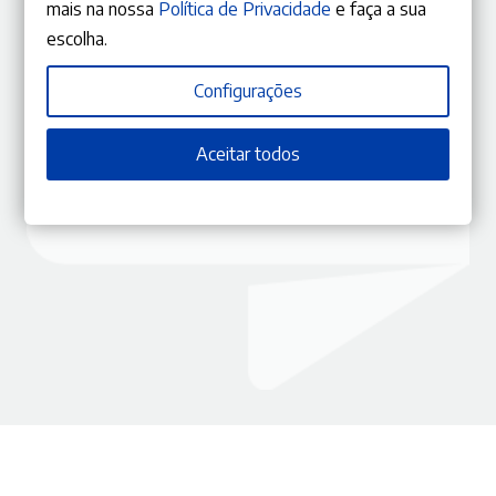
mais na nossa
Política de Privacidade
e faça a sua
escolha.
ISBN
9770870848149
Editora
Gestlegal
Configurações
Data
23/04/2019
Edição
Janeiro – Fevereiro 2019
Capa
Capa mole
Aceitar todos
Coleção
RLJ
Tema
Direito Administrativo
Ano
148