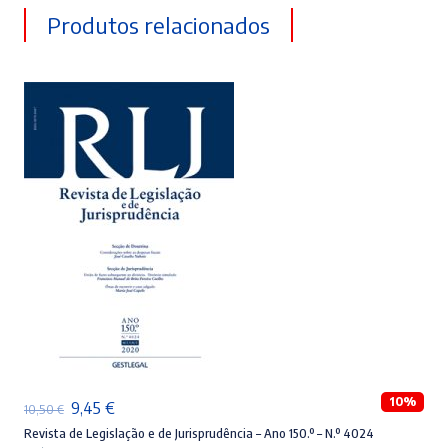
Produtos relacionados
ADICIONAR
10%
O
O
9,45
€
10,50
€
preço
preço
Revista de Legislação e de Jurisprudência – Ano 150.º – N.º 4024