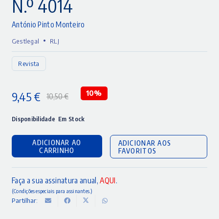
N.º 4014
António Pinto Monteiro
•
Gestlegal
RLJ
Revista
9,45
€
10%
10,50
€
O
O
preço
preço
Disponibilidade
Em Stock
original
atual
ADICIONAR AO
ADICIONAR AOS
era:
é:
CARRINHO
FAVORITOS
10,50 €.
9,45 €.
Faça a sua assinatura anual,
AQUI
.
(Condições especiais para assinantes.)
Partilhar: