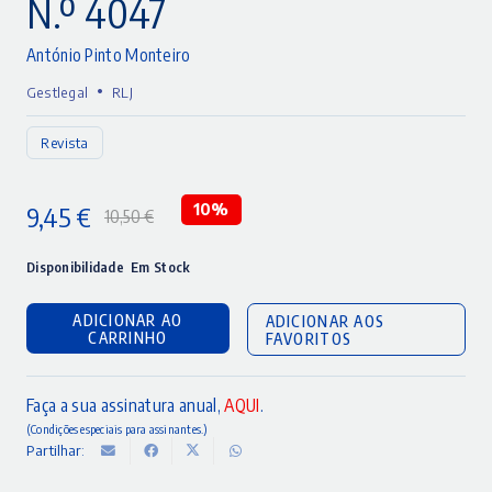
N.º 4047
António Pinto Monteiro
•
Gestlegal
RLJ
Revista
9,45
€
10%
10,50
€
O
O
preço
preço
Disponibilidade
Em Stock
original
atual
ADICIONAR AO
ADICIONAR AOS
era:
é:
CARRINHO
FAVORITOS
10,50 €.
9,45 €.
Faça a sua assinatura anual,
AQUI
.
(Condições especiais para assinantes.)
Partilhar: