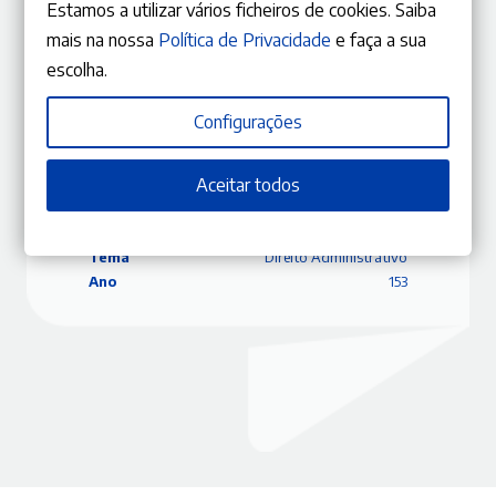
Estamos a utilizar vários ficheiros de cookies. Saiba
mais na nossa
Política de Privacidade
e faça a sua
escolha.
ISBN
9770870840471
Configurações
Editora
Gestlegal
Data
07/10/2024
Aceitar todos
Edição
Julho – Agosto 2024
Capa
Capa mole
Coleção
RLJ
Tema
Direito Administrativo
Ano
153