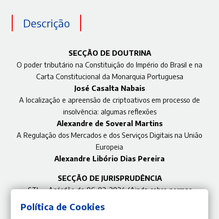
Descrição
SECÇÃO DE DOUTRINA
O poder tributário na Constituição do Império do Brasil e na
Carta Constitucional da Monarquia Portuguesa
José Casalta Nabais
A localização e apreensão de criptoativos em processo de
insolvência: algumas reflexões
Alexandre de Soveral Martins
A Regulação dos Mercados e dos Serviços Digitais na União
Europeia
Alexandre Libório Dias Pereira
SECÇÃO DE JURISPRUDÊNCIA
STJ — Acórdão de 06-03-2024 (Ainda sobre normas
inderrogáveis, subsídio de férias e subsídio de Natal)
Política de Cookies
João Leal Amado | Milena da Silva Rouxinol