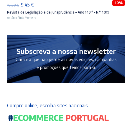
10%
O
O
9,45
€
10,50
€
preço
preço
Revista de Legislação e de Jurisprudência – Ano 149.º – N.º 4019
António Pinto Monteiro
original
atual
era:
é:
10,50 €.
9,45 €.
Subscreva a nossa newsletter
Garanta que não perde as novas edições, campanhas
e promoções que temos para si.
Compre online, escolha sites nacionais.