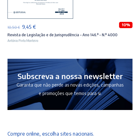
ADICIONAR
10%
O
O
9,45
€
10,50
€
preço
preço
Revista de Legislação e de Jurisprudência – Ano 146.º – N.º 4000
António Pinto Monteiro
original
atual
era:
é:
10,50 €.
9,45 €.
Subscreva a nossa newsletter
Garanta que não perde as novas edições, campanhas
e promoções que temos para si.
Compre online, escolha sites nacionais.