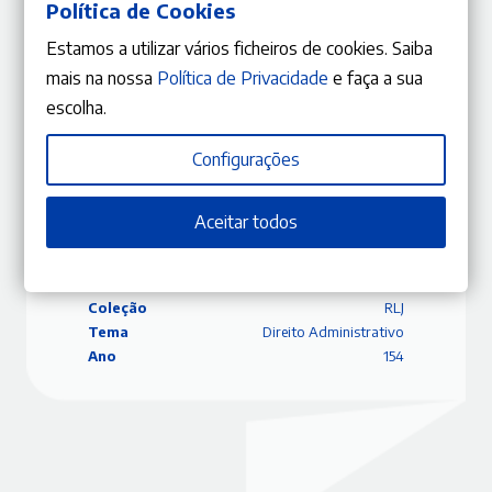
Política de Cookies
desportivo: renovação, sucessão e prescrição)
João Leal Amado
Estamos a utilizar vários ficheiros de cookies. Saiba
mais na nossa
Política de Privacidade
e faça a sua
escolha.
Configurações
ISBN
9770870840501
Editora
Gestlegal
Data
27/03/2025
Aceitar todos
Edição
Janeiro – Fevereiro 2025
Páginas
84
Capa
Capa mole
Coleção
RLJ
Tema
Direito Administrativo
Ano
154