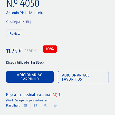
N.º 4050
António Pinto Monteiro
•
Gestlegal
RLJ
Revista
11,25
€
10%
12,50
€
O
O
preço
preço
Disponibilidade
Em Stock
original
atual
ADICIONAR AO
ADICIONAR AOS
era:
é:
CARRINHO
FAVORITOS
12,50 €.
11,25 €.
Faça a sua assinatura anual,
AQUI
.
(Condições especiais para assinantes.)
Partilhar: