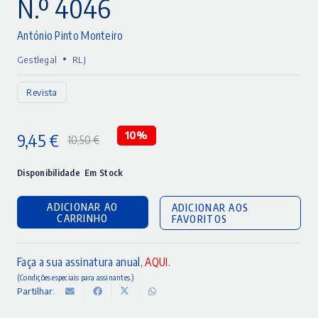
N.º 4046
António Pinto Monteiro
•
Gestlegal
RLJ
Revista
9,45
€
10%
10,50
€
O
O
preço
preço
Disponibilidade
Em Stock
original
atual
ADICIONAR AO
ADICIONAR AOS
era:
é:
CARRINHO
FAVORITOS
10,50 €.
9,45 €.
Faça a sua assinatura anual,
AQUI
.
(Condições especiais para assinantes.)
Partilhar: