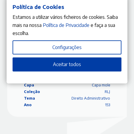
perda da cidadania da União desencadeada pela perda
Política de Cookies
(automática) da nacionalidade de um estado-membro por
Estamos a utilizar vários ficheiros de cookies. Saiba
aquisição da nacionalidade de um país terceiro)
mais na nossa
Política de Privacidade
e faça a sua
Rui Manuel Moura Ramos
escolha.
Configurações
ISBN
9770870840464
Aceitar todos
Editora
Gestlegal
Data
16/07/2024
Edição
Maio – Junho 2024
Capa
Capa mole
Coleção
RLJ
Tema
Direito Administrativo
Ano
153