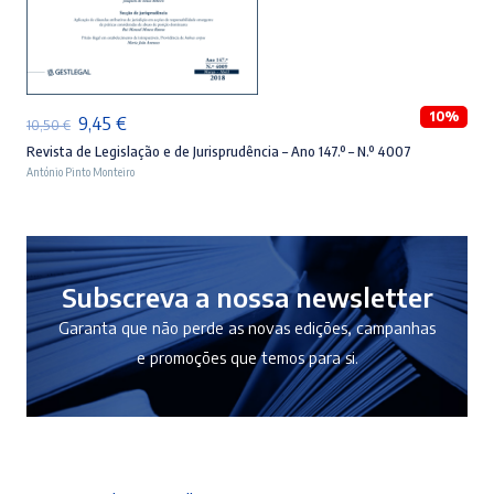
ADICIONAR
10%
O
O
9,45
€
10,50
€
preço
preço
Revista de Legislação e de Jurisprudência – Ano 147.º – N.º 4007
António Pinto Monteiro
original
atual
era:
é:
10,50 €.
9,45 €.
Subscreva a nossa newsletter
Garanta que não perde as novas edições, campanhas
e promoções que temos para si.