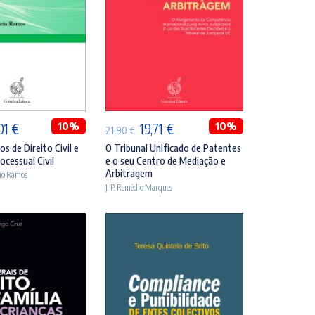
DICIONAR
ADICIONAR
O
10%
O
O
10%
,01
€
19,71
€
21,90
€
eço
preço
preço
preço
s de Direito Civil e
O Tribunal Unificado de Patentes
ocessual Civil
e o seu Centro de Mediação e
ginal
atual
original
atual
Arbitragem
cio Ramos
:
é:
era:
é:
J. P. Remédio Marques
90 €.
35,01 €.
21,90 €.
19,71 €.