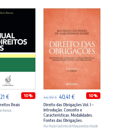
DICIONAR
ADICIONAR
O
10%
O
O
10%
,21
€
40,41
€
44,90
€
eço
preço
preço
preço
reitos Reais
Direito das Obrigações Vol. I –
Introdução. Conceito e
cio Ramos
ginal
atual
original
atual
Características. Modalidades.
:
é:
era:
é:
Fontes das Obrigações.
Rui Paulo Coutinho de Mascarenhas Ataíde
,90 €.
42,21 €.
44,90 €.
40,41 €.