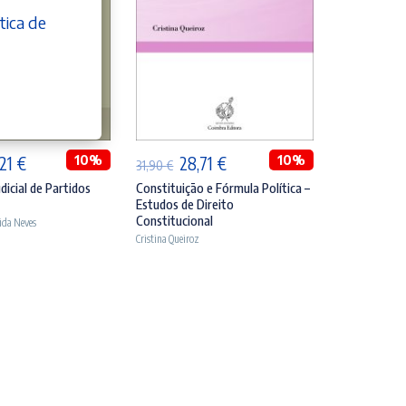
tica de
DICIONAR
ADICIONAR
O
10%
O
O
10%
,21
€
28,71
€
31,90
€
eço
preço
preço
preço
dicial de Partidos
Constituição e Fórmula Política –
Estudos de Direito
ginal
atual
original
atual
Constitucional
ida Neves
:
é:
era:
é:
Cristina Queiroz
90 €.
24,21 €.
31,90 €.
28,71 €.