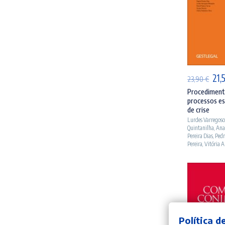
AD
O
21,
23,90
€
pre
Procedimento
processos es
orig
de crise
era
Lurdes Varregos
Quintanilha
,
Ana
23,
Pereira Dias
,
Pedr
Pereira
,
Vitória A
Política d