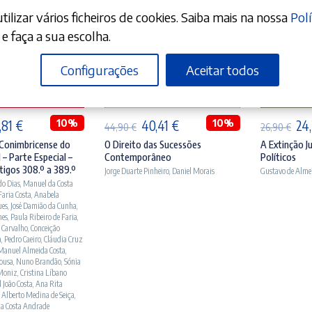
ilizar vários ficheiros de cookies. Saiba mais na nossa
Polí
e faça a sua escolha.
Configurações
Aceitar todos
ICIONAR
ADICIONAR
A
O
10%
O
O
10%
O
,81
€
40,41
€
24
44,90
€
26,90
€
eço
preço
preço
preço
pr
Conimbricense do
O Direito das Sucessões
A Extinção Ju
 – Parte Especial –
Contemporâneo
Políticos
ginal
atual
original
atual
ori
tigos 308.º a 389.º
Jorge Duarte Pinheiro
,
Daniel Morais
Gustavo de Alme
:
é:
era:
é:
era
do Dias
,
Manuel da Costa
 Faria Costa
,
Anabela
,90 €.
99,81 €.
44,90 €.
40,41 €.
26,
ues
,
José Damião da Cunha
,
nes
,
Paula Ribeiro de Faria
,
 Carvalho
,
Conceição
a
,
Pedro Caeiro
,
Cláudia Cruz
Manuel Almeida Costa
,
Sousa
,
Nuno Brandão
,
Sónia
Moniz
,
Cristina Líbano
 João Costa
,
Ana Rita
 Alberto Medina de Seiça
,
da Costa Andrade