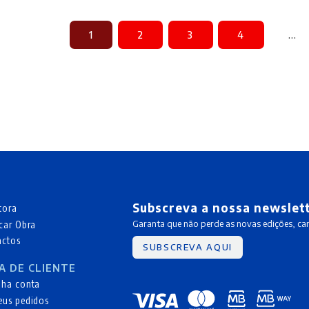
1
2
3
4
…
Subscreva a nossa newslet
tora
car Obra
Garanta que não perde as novas edições, c
actos
SUBSCREVA AQUI
A DE CLIENTE
nha conta
eus pedidos