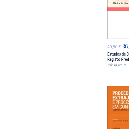
AD
O
36
40,90
€
pr
Estudos de D
Registo Predi
ori
Mónica Jardim
era
40