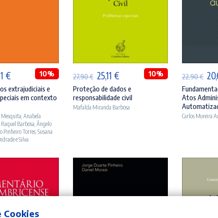
ICIONAR
ADICIONAR
A
O
10%
O
O
10%
O
51
€
25,11
€
20
27,90
€
22,90
€
ço
preço
preço
preço
pr
s extrajudiciais e
Proteção de dados e
Fundamentaç
peciais em contexto
responsabilidade civil
Atos Admini
inal
atual
original
atual
ori
Automatiza
Mafalda Miranda Barbosa
:
é:
era:
é:
era
o Mesquita
,
Anabela
Carlos Moreira 
 Raquel Barbosa
,
Ângelo
90 €.
21,51 €.
27,90 €.
25,11 €.
22,
o Pinheiro Torres
,
Susana
ndrade e Silva
e Cookies