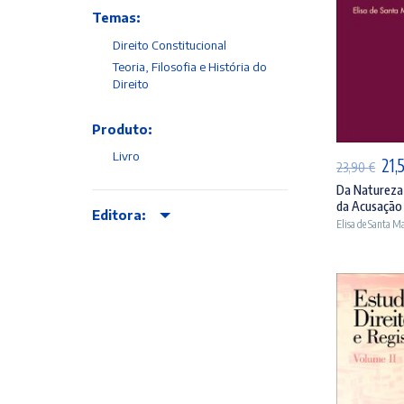
Temas:
Direito Constitucional
Teoria, Filosofia e História do
Direito
AD
Produto:
Livro
O
21,
23,90
€
pre
Da Natureza 
da Acusação 
orig
Editora:
Elisa de Santa Ma
era
23,