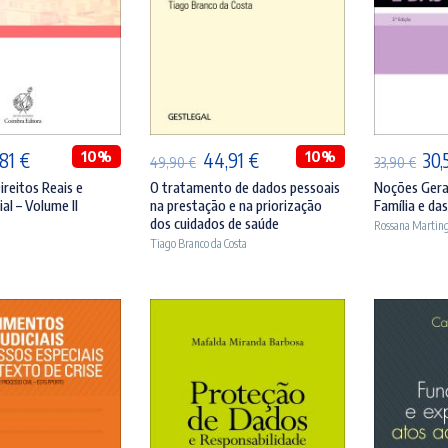
ICIONAR
ADICIONAR
A
O
10%
O
O
10%
O
,81
€
44,91
€
30,
49,90
€
33,90
€
eço
preço
preço
preço
pre
ireitos Reais e
O tratamento de dados pessoais
Noções Gerai
al – Volume II
na prestação e na priorização
Família e da
ginal
atual
original
atual
orig
dos cuidados de saúde
Rossana Martin
:
é:
era:
é:
era:
Tiago Branco da Costa
,90 €.
36,81 €.
49,90 €.
44,91 €.
33,