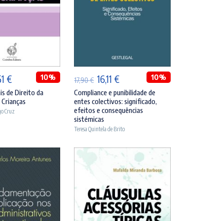
DICIONAR
ADICIONAR
O
10%
O
O
10%
51
€
16,11
€
17,90
€
ço
preço
preço
preço
s de Direito da
Compliance e punibilidade de
s Crianças
entes colectivos: significado,
inal
atual
original
atual
efeitos e consequências
go Cruz
é:
era:
é:
sistémicas
Teresa Quintela de Brito
90 €.
30,51 €.
17,90 €.
16,11 €.