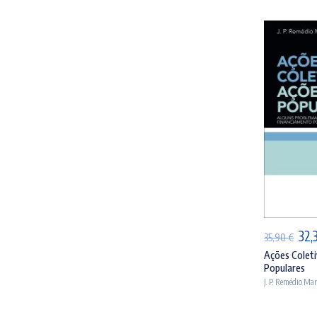
AD
O
32,
35,90
€
pre
Ações Coleti
Populares
orig
J. P. Remédio Ma
era:
35,