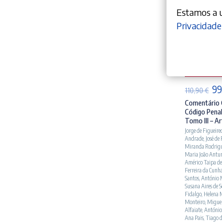
Estamos a ut
Privacidade
AD
O
99
110,90
€
pr
Comentário 
Código Penal
ori
Tomo III – Ar
era
Jorge de Figueire
Andrade
,
José de
110
Miranda Rodrig
Maria João Antu
Américo Taipa de
Ferreira da Cunh
Santos
,
António 
Susana Aires de 
Fidalgo
,
Helena 
Monteiro
,
Miguel
Alfaiate
,
António
Ana Pais
,
Tiago 