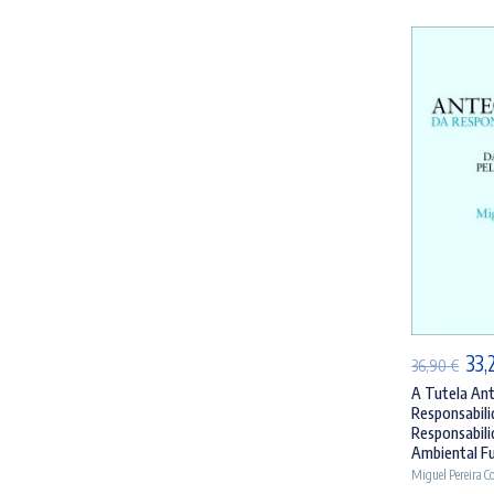
AD
O
33,
36,90
€
pre
A Tutela Ant
Responsabilid
orig
Responsabili
era
Ambiental Fu
Miguel Pereira C
36,