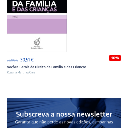
ADICIONAR
10%
O
O
30,51
€
33,90
€
preço
preço
Noções Gerais de Direito da Família e das Crianças
Rossana Martingo Cruz
original
atual
era:
é:
33,90 €.
30,51 €.
Subscreva a nossa newsletter
Garanta que não perde as novas edições, campanhas