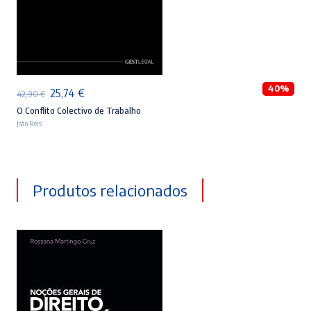
ADICIONAR
40%
O
O
25,74
€
42,90
€
preço
preço
O Conflito Colectivo de Trabalho
João Reis
original
atual
era:
é:
42,90 €.
25,74 €.
Produtos relacionados