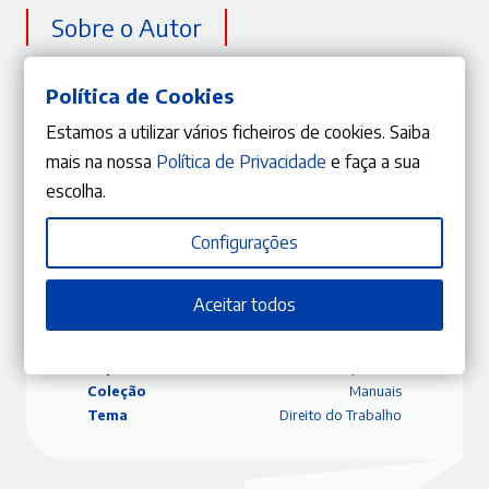
Sobre o Autor
João Reis
Política de Cookies
Ver mais
Estamos a utilizar vários ficheiros de cookies. Saiba
mais na nossa
Política de Privacidade
e faça a sua
escolha.
Configurações
ISBN
9789898951137
Editora
Gestlegal
Data
2019/04/04
Aceitar todos
Edição
1.ª Edição
Páginas
786
Capa
Capa mole
Coleção
Manuais
Tema
Direito do Trabalho