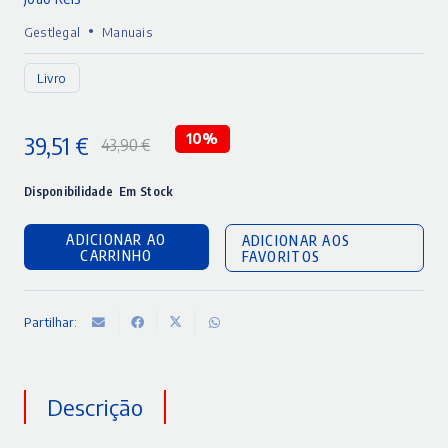
•
Gestlegal
Manuais
Livro
39,51
€
10%
43,90
€
O
O
preço
preço
Disponibilidade
Em Stock
original
atual
ADICIONAR AO
ADICIONAR AOS
era:
é:
CARRINHO
FAVORITOS
43,90 €.
39,51 €.
Partilhar:
Descrição