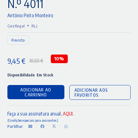
N.º 4011
António Pinto Monteiro
•
Gestlegal
RLJ
Revista
9,45
€
10%
10,50
€
O
O
preço
preço
Disponibilidade
Em Stock
original
atual
ADICIONAR AO
ADICIONAR AOS
era:
é:
CARRINHO
FAVORITOS
10,50 €.
9,45 €.
Faça a sua assinatura anual,
AQUI
.
(Condições especiais para assinantes.)
Partilhar: