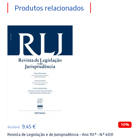
Produtos relacionados
ADICIONAR
10%
O
O
9,45
€
10,50
€
preço
preço
Revista de Legislação e de Jurisprudência – Ano 151.º – N.º 4031