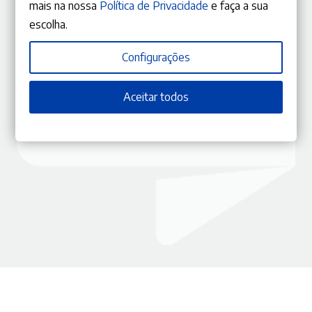
mais na nossa
Política de Privacidade
e faça a sua
escolha.
ISBN
9770870848118
Editora
Gestlegal
Configurações
Data
02/10/2018
Edição
Julho – Agosto 2018
Capa
Capa mole
Aceitar todos
Coleção
RLJ
Tema
Direito Administrativo
Ano
147