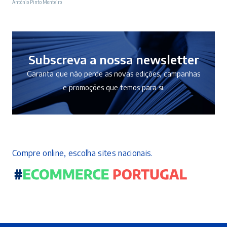
António Pinto Monteiro
original
atual
era:
é:
10,50 €.
9,45 €.
Subscreva a nossa newsletter
Garanta que não perde as novas edições, campanhas
e promoções que temos para si.
Compre online, escolha sites nacionais.