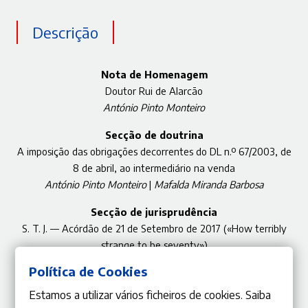
Descrição
Nota de Homenagem
Doutor Rui de Alarcão
António Pinto Monteiro
Secção de doutrina
A imposição das obrigações decorrentes do DL n.º 67/2003, de
8 de abril, ao intermediário
na venda
António Pinto Monteiro
|
Mafalda Miranda Barbosa
Secção de jurisprudência
S. T. J. — Acórdão de 21 de Setembro de 2017 («How terribly
strange to be seventy»)
João Leal Amado
|
Joana Nunes Vicente
Política de Cookies
Estamos a utilizar vários ficheiros de cookies. Saiba