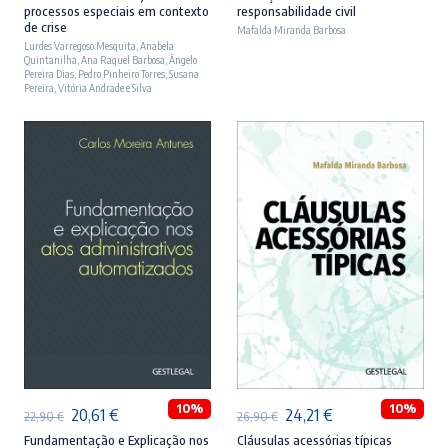
processos especiais em contexto
responsabilidade civil
original
atual
original
atual
de crise
Mafalda Miranda Barbosa
Lurdes Varregoso Mesquita
era:
é:
,
Anabela
era:
é:
Quintanilha
,
Ana Raquel Barbosa
,
Ângelo
23,90 €.
21,51 €.
27,90 €.
25,11 €.
Pereira Dias
,
Pedro Pinheiro Torres
,
Susana
Pereira
,
Vitória Andrade e Silva
ADICIONAR
ADICIONAR
10%
10%
O
O
O
O
20,61
€
24,21
€
22,90
€
26,90
€
preço
preço
preço
preço
Fundamentação e Explicação nos
Cláusulas acessórias típicas