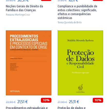
33,90
€
17,90
€
preço
preço
preço
preço
Noções Gerais de Direito da
Compliance e punibilidade de
Família e das Crianças
entes colectivos: significado,
original
atual
original
atual
efeitos e consequências
Rossana Martingo Cruz
sistémicas
era:
é:
era:
é:
Teresa Quintela de Brito
33,90 €.
30,51 €.
17,90 €.
16,11 €.
ADICIONAR
ADICIONAR
10%
10%
O
O
O
O
21,51
€
25,11
€
23,90
€
27,90
€
preço
preço
preço
preço
Procedimentos extrajudiciais e
Proteção de dados e