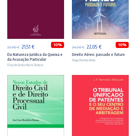
ADICIONAR
ADICIONAR
10%
10%
O
O
O
O
21,51
€
22,05
€
23,90
€
24,50
€
preço
preço
preço
preço
Da Natureza Jurídica da Queixa e
Direito Aéreo: passado e futuro
da Acusação Particular
Hugo Ramos Alves
original
atual
original
atual
Elisa de Santa Maria Teixeira
era:
é:
era:
é:
23,90 €.
21,51 €.
24,50 €.
22,05 €.