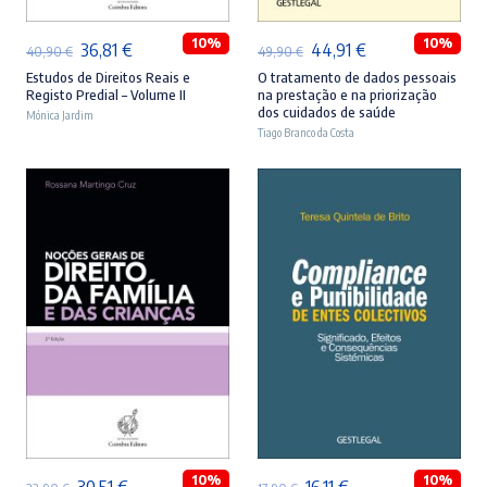
10%
10%
O
O
O
O
36,81
€
44,91
€
40,90
€
49,90
€
preço
preço
preço
preço
Estudos de Direitos Reais e
O tratamento de dados pessoais
Registo Predial – Volume II
na prestação e na priorização
original
atual
original
atual
dos cuidados de saúde
Mónica Jardim
era:
é:
Tiago Branco da Costa
era:
é:
40,90 €.
36,81 €.
49,90 €.
44,91 €.
ADICIONAR
ADICIONAR
10%
10%
O
O
O
O
30,51
€
16,11
€