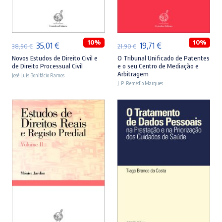
ADICIONAR
ADICIONAR
10%
10%
O
O
O
O
35,01
€
19,71
€
38,90
€
21,90
€
preço
preço
preço
preço
Novos Estudos de Direito Civil e
O Tribunal Unificado de Patentes
de Direito Processual Civil
e o seu Centro de Mediação e
original
atual
original
atual
Arbitragem
José Luís Bonifácio Ramos
era:
é:
J. P. Remédio Marques
era:
é:
38,90 €.
35,01 €.
21,90 €.
19,71 €.
ADICIONAR
ADICIONAR