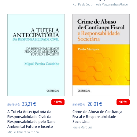
era:
é:
era:
é:
Rui Paulo Coutinho de Mascarenhas Ataíde
46,90 €.
42,21 €.
44,90 €.
40,41 €.
ADICIONAR
ADICIONAR
10%
10%
O
O
O
O
33,21
€
26,01
€
36,90
€
28,90
€
preço
preço
preço
preço
A Tutela Antecipatória da
Crime de Abuso de Confiança
Responsabilidade Civil: da
Fiscal e Responsabilidade
original
atual
original
atual
Responsabilidade pelo Dano
Societária
Ambiental Futuro e Incerto
era:
é:
Paulo Marques
era:
é:
Miguel Pereira Coutinho
36,90 €.
33,21 €.
28,90 €.
26,01 €.