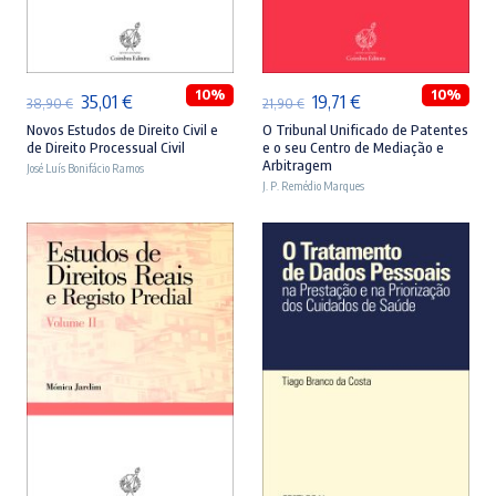
ADICIONAR
ADICIONAR
10%
10%
O
O
O
O
35,01
€
19,71
€
38,90
€
21,90
€
preço
preço
preço
preço
Novos Estudos de Direito Civil e
O Tribunal Unificado de Patentes
de Direito Processual Civil
e o seu Centro de Mediação e
original
atual
original
atual
Arbitragem
José Luís Bonifácio Ramos
era:
é:
J. P. Remédio Marques
era:
é:
38,90 €.
35,01 €.
21,90 €.
19,71 €.
ADICIONAR
ADICIONAR