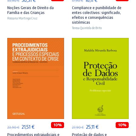
33,90
€
17,90
€
preço
preço
preço
preço
Noções Gerais de Direito da
Compliance e punibilidade de
Família e das Crianças
entes colectivos: significado,
original
atual
original
atual
efeitos e consequências
Rossana Martingo Cruz
sistémicas
era:
é:
era:
é:
Teresa Quintela de Brito
33,90 €.
30,51 €.
17,90 €.
16,11 €.
ADICIONAR
ADICIONAR
10%
10%
O
O
O
O
21,51
€
25,11
€
23,90
€
27,90
€
preço
preço
preço
preço
Procedimentos extrajudiciais e
Proteção de dados e