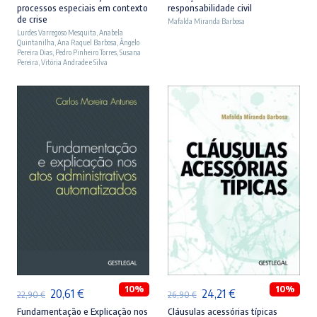
processos especiais em contexto
responsabilidade civil
original
atual
original
atual
de crise
Mafalda Miranda Barbosa
Lurdes Varregoso Mesquita
era:
é:
,
Anabela
era:
é:
Quintanilha
,
Ana Raquel Barbosa
,
Ângelo
23,90 €.
21,51 €.
27,90 €.
25,11 €.
Pereira Dias
,
Pedro Pinheiro Torres
,
Susana
Pereira
,
Vitória Andrade e Silva
ADICIONAR
ADICIONAR
10%
10%
O
O
O
O
20,61
€
24,21
€
22,90
€
26,90
€
preço
preço
preço
preço
Fundamentação e Explicação nos
Cláusulas acessórias típicas