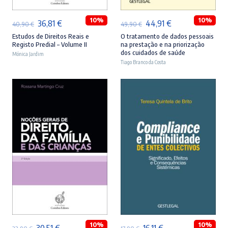
10%
10%
O
O
O
O
36,81
€
44,91
€
40,90
€
49,90
€
preço
preço
preço
preço
Estudos de Direitos Reais e
O tratamento de dados pessoais
Registo Predial – Volume II
na prestação e na priorização
original
atual
original
atual
dos cuidados de saúde
Mónica Jardim
era:
é:
Tiago Branco da Costa
era:
é:
40,90 €.
36,81 €.
49,90 €.
44,91 €.
ADICIONAR
ADICIONAR
10%
10%
O
O
O
O
30,51
€
16,11
€