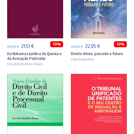
ADICIONAR
ADICIONAR
10%
10%
O
O
O
O
21,51
€
22,05
€
23,90
€
24,50
€
preço
preço
preço
preço
Da Natureza Jurídica da Queixa e
Direito Aéreo: passado e futuro
da Acusação Particular
Hugo Ramos Alves
original
atual
original
atual
Elisa de Santa Maria Teixeira
era:
é:
era:
é:
23,90 €.
21,51 €.
24,50 €.
22,05 €.