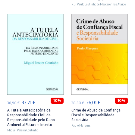
era:
é:
era:
é:
Rui Paulo Coutinho de Mascarenhas Ataíde
46,90 €.
42,21 €.
44,90 €.
40,41 €.
ADICIONAR
ADICIONAR
10%
10%
O
O
O
O
33,21
€
26,01
€
36,90
€
28,90
€
preço
preço
preço
preço
A Tutela Antecipatória da
Crime de Abuso de Confiança
Responsabilidade Civil: da
Fiscal e Responsabilidade
original
atual
original
atual
Responsabilidade pelo Dano
Societária
Ambiental Futuro e Incerto
era:
é:
Paulo Marques
era:
é:
Miguel Pereira Coutinho
36,90 €.
33,21 €.
28,90 €.
26,01 €.