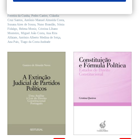
110,90 €.
99,81 €.
44,90 €.
40,41 €.
Miranda Rodrigues
,
José Damião da Cunha
,
Maria João Antunes
,
Paula Ribeiro de Faria
,
Américo Taipa de Carvalho
,
Conceição
Ferreira da Cunha
,
Pedro Caeiro
,
Cláudia
Cruz Santos
,
António Manuel Almeida Costa
,
Susana Aires de Sousa
,
Nuno Brandão
,
Sónia
Fidalgo
,
Helena Moniz
,
Cristina Líbano
Monteiro
,
Miguel João Costa
,
Ana Rita
Alfaiate
,
António Alberto Medina de Seiça
,
Ana Pais
,
Tiago da Costa Andrade
ADICIONAR
ADICIONAR