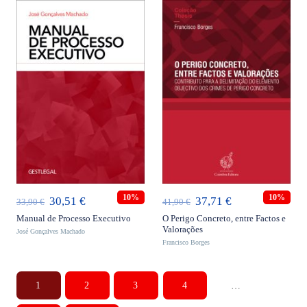
ADICIONAR
ADICIONAR
10%
10%
O
O
O
O
30,51
€
37,71
€
33,90
€
41,90
€
preço
preço
preço
preço
Manual de Processo Executivo
O Perigo Concreto, entre Factos e
Valorações
José Gonçalves Machado
original
atual
original
atual
Francisco Borges
era:
é:
era:
é:
33,90 €.
30,51 €.
41,90 €.
37,71 €.
1
2
3
4
…