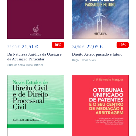
ADICIONAR
ADICIONAR
10%
10%
O
O
O
O
21,51
€
22,05
€
23,90
€
24,50
€
preço
preço
preço
preço
Da Natureza Jurídica da Queixa e
Direito Aéreo: passado e futuro
da Acusação Particular
Hugo Ramos Alves
original
atual
original
atual
Elisa de Santa Maria Teixeira
era:
é:
era:
é:
23,90 €.
21,51 €.
24,50 €.
22,05 €.