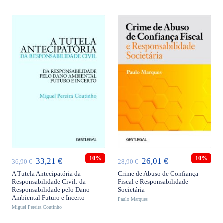
46,90 €.
42,21 €.
44,90 €.
40,41 €.
ADICIONAR
ADICIONAR
10%
10%
O
O
O
O
33,21
€
26,01
€
36,90
€
28,90
€
preço
preço
preço
preço
A Tutela Antecipatória da
Crime de Abuso de Confiança
Responsabilidade Civil: da
Fiscal e Responsabilidade
original
atual
original
atual
Responsabilidade pelo Dano
Societária
Ambiental Futuro e Incerto
era:
é:
Paulo Marques
era:
é:
Miguel Pereira Coutinho
36,90 €.
33,21 €.
28,90 €.
26,01 €.