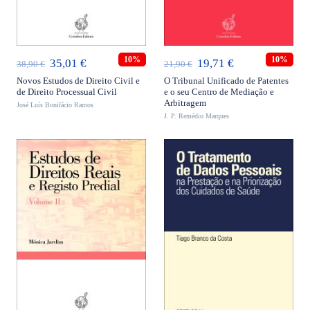
ADICIONAR
ADICIONAR
10%
10%
O
O
O
O
35,01
€
19,71
€
38,90
€
21,90
€
preço
preço
preço
preço
Novos Estudos de Direito Civil e
O Tribunal Unificado de Patentes
de Direito Processual Civil
e o seu Centro de Mediação e
original
atual
original
atual
Arbitragem
José Luís Bonifácio Ramos
era:
é:
J. P. Remédio Marques
era:
é:
38,90 €.
35,01 €.
21,90 €.
19,71 €.
ADICIONAR
ADICIONAR