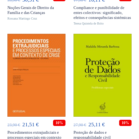
33,90
€
17,90
€
preço
preço
preço
preço
Noções Gerais de Direito da
Compliance e punibilidade de
Família e das Crianças
entes colectivos: significado,
original
atual
original
atual
efeitos e consequências sistémicas
Rossana Martingo Cruz
era:
é:
Teresa Quintela de Brito
era:
é:
33,90 €.
30,51 €.
17,90 €.
16,11 €.
ADICIONAR
ADICIONAR
10%
10%
O
O
O
O
21,51
€
25,11
€
23,90
€
27,90
€
preço
preço
preço
preço
Procedimentos extrajudiciais e
Proteção de dados e
processos especiais em contexto
responsabilidade civil