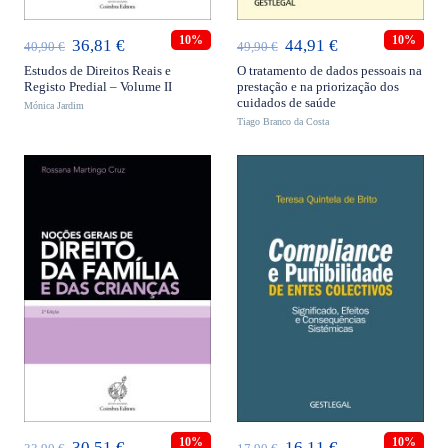
10%
10%
O
O
O
O
36,81
€
44,91
€
40,90
€
49,90
€
preço
preço
preço
preço
Estudos de Direitos Reais e
O tratamento de dados pessoais na
Registo Predial – Volume II
prestação e na priorização dos
original
atual
original
atual
cuidados de saúde
Mónica Jardim
era:
é:
Tiago Branco da Costa
era:
é:
40,90 €.
36,81 €.
49,90 €.
44,91 €.
ADICIONAR
ADICIONAR
10%
10%
O
O
O
O
30,51
€
16,11
€