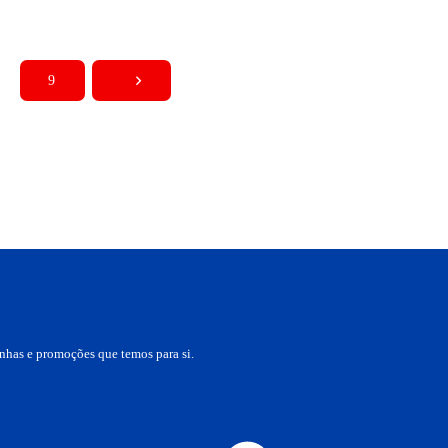
,90 €.
30,51 €.
41,90 €.
37,71 €.
9
nhas e promoções que temos para si.