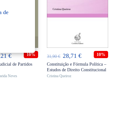
a de
ICIONAR
ADICIONAR
O
10%
O
O
10%
,21
€
28,71
€
31,90
€
eço
preço
preço
preço
udicial de Partidos
Constituição e Fórmula Política –
Estudos de Direito Constitucional
ginal
atual
original
atual
meida Neves
Cristina Queiroz
:
é:
era:
é:
,90 €.
24,21 €.
31,90 €.
28,71 €.