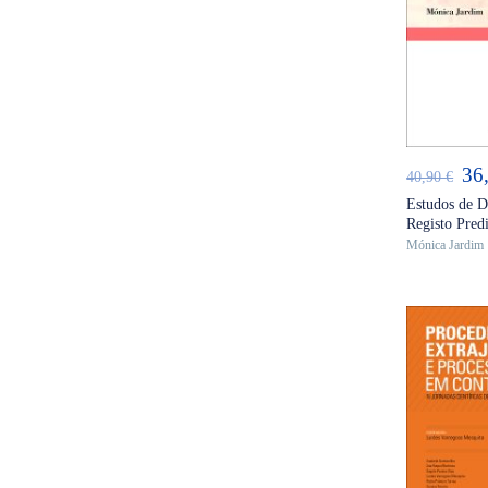
AD
O
36
40,90
€
pr
Estudos de Di
Registo Pred
ori
Mónica Jardim
era
40,