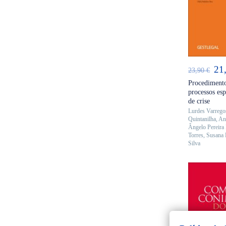
AD
O
21
23,90
€
pr
Procedimentos
processos es
ori
de crise
era
Lurdes Varrego
Quintanilha
,
An
23,
Ângelo Pereira
Torres
,
Susana 
Silva