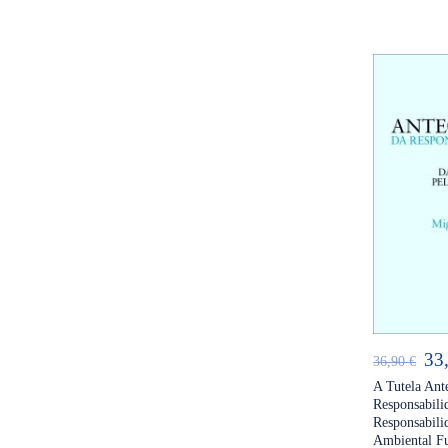
35,
AD
O
33
36,90
€
pr
A Tutela Ant
Responsabili
ori
Responsabili
era
Ambiental Fu