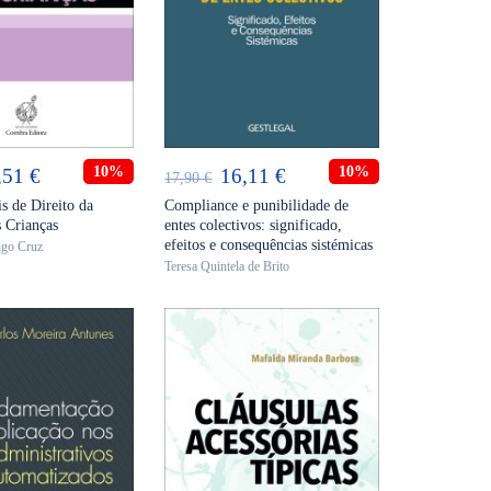
ICIONAR
ADICIONAR
O
10%
O
O
10%
,51
€
16,11
€
17,90
€
eço
preço
preço
preço
s de Direito da
Compliance e punibilidade de
s Crianças
entes colectivos: significado,
ginal
atual
original
atual
efeitos e consequências sistémicas
ngo Cruz
:
é:
era:
é:
Teresa Quintela de Brito
,90 €.
30,51 €.
17,90 €.
16,11 €.