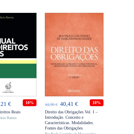
ICIONAR
ADICIONAR
O
10%
O
O
10%
,21
€
40,41
€
44,90
€
eço
preço
preço
preço
reitos Reais
Direito das Obrigações Vol. I –
Introdução. Conceito e
fácio Ramos
ginal
atual
original
atual
Características. Modalidades.
:
é:
era:
é:
Fontes das Obrigações.