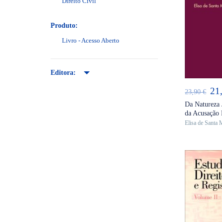
Direito Civil
Produto:
Livro - Acesso Aberto
AD
Editora:
O
21
23,90
€
pr
Da Natureza 
da Acusação 
ori
Elisa de Santa 
era
23,