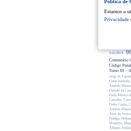
Política de
Estamos a ut
Privacidade
AD
O
9
110,90
€
pr
Comentário 
Código Penal
or
Tomo III – Ar
er
Jorge de Figuei
Costa Andrade
11
Anabela Miran
Damião da Cun
Paula Ribeiro d
Carvalho
,
Conce
Pedro Caeiro
,
C
António Manue
Aires de Sousa
Fidalgo
,
Helen
Monteiro
,
Migu
Alfaiate
,
Antóni