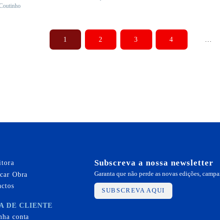
 Coutinho
90 €.
33,21 €.
28,90 €.
26,01 €.
33
1
2
3
4
…
Subscreva a nossa newsletter
itora
icar Obra
Garanta que não perde as novas edições, campa
actos
SUBSCREVA AQUI
A DE CLIENTE
nha conta