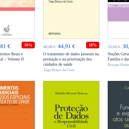
ICIONAR
ADICIONAR
AD
O
10%
O
O
10%
O
,81
€
44,91
€
30
49,90
€
33,90
€
eço
preço
preço
preço
pr
reitos Reais e
O tratamento de dados pessoais na
Noções Gerai
ial – Volume II
prestação e na priorização dos
Família e da
ginal
atual
original
atual
ori
cuidados de saúde
Rossana Marti
:
é:
era:
é:
era
Tiago Branco da Costa
90 €.
36,81 €.
49,90 €.
44,91 €.
33