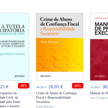
90 €.
32,31 €.
46
36,90 €.
33,21 €.
ICIONAR
ADICIONAR
AD
O
10%
O
O
10%
O
,21
€
26,01
€
30
28,90
€
33,90
€
eço
preço
preço
preço
pr
ecipatória da
Crime de Abuso de Confiança
Manual de P
dade Civil: da
Fiscal e Responsabilidade
José Gonçalve
ginal
atual
original
atual
ori
dade pelo Dano
Societária
:
é:
era:
é:
era
turo e Incerto
Paulo Marques