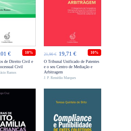
ICIONAR
ADICIONAR
O
10%
O
O
10%
,01
€
19,71
€
21,90
€
eço
preço
preço
preço
s de Direito Civil e
O Tribunal Unificado de Patentes
ocessual Civil
e o seu Centro de Mediação e
ginal
atual
original
atual
Arbitragem
fácio Ramos
:
é:
era:
é:
J. P. Remédio Marques
,90 €.
35,01 €.
21,90 €.
19,71 €.