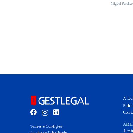
Miguel Pereira
36,
A Ed
Publ
Cont
ÁRE
Termos e Condições
A mi
Política de Privacidade