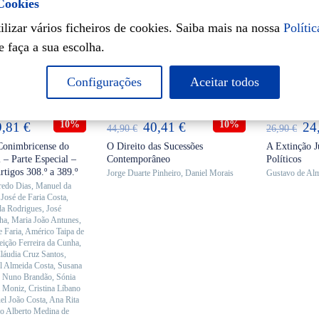
 Cookies
ilizar vários ficheiros de cookies. Saiba mais na nossa
Polític
e faça a sua escolha.
ICIONAR
ADICIONAR
AD
Configurações
Aceitar todos
O
10%
O
O
10%
O
9,81
€
40,41
€
24
44,90
€
26,90
€
eço
preço
preço
preço
pr
Conimbricense do
O Direito das Sucessões
A Extinção J
 – Parte Especial –
Contemporâneo
Políticos
iginal
atual
original
atual
ori
tigos 308.º a 389.º
Jorge Duarte Pinheiro
,
Daniel Morais
Gustavo de Al
a:
é:
era:
é:
era
redo Dias
,
Manuel da
,
José de Faria Costa
,
0,90 €.
99,81 €.
44,90 €.
40,41 €.
26
da Rodrigues
,
José
ha
,
Maria João Antunes
,
e Faria
,
Américo Taipa de
ição Ferreira da Cunha
,
láudia Cruz Santos
,
l Almeida Costa
,
Susana
,
Nuno Brandão
,
Sónia
a Moniz
,
Cristina Líbano
el João Costa
,
Ana Rita
o Alberto Medina de