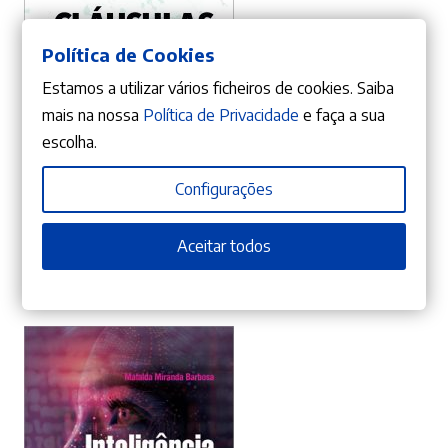
Política de Cookies
Estamos a utilizar vários ficheiros de cookies. Saiba
mais na nossa
Política de Privacidade
e faça a sua
escolha.
ADICIONAR
Configurações
10%
Aceitar todos
O
O
24,21
€
26,90
€
preço
preço
Cláusulas acessórias típicas
Mafalda Miranda Barbosa
original
atual
era:
é:
26,90 €.
24,21 €.