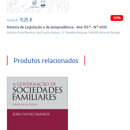
10%
O
O
11,25
€
12,50
€
preço
preço
Revista de Legislação e de Jurisprudência – Ano 155.º – N.º 4055
António Pinto Monteiro
,
José Casalta Nabais
,
J. P. Remédio Marques
,
Mafalda Miranda Barbosa
original
atual
era:
é:
12,50 €.
11,25 €.
Produtos relacionados