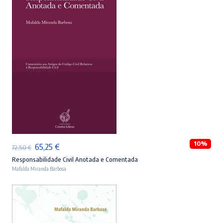
ADICIONAR
10%
O
O
65,25
€
72,50
€
preço
preço
Responsabilidade Civil Anotada e Comentada
Mafalda Miranda Barbosa
original
atual
era:
é:
72,50 €.
65,25 €.