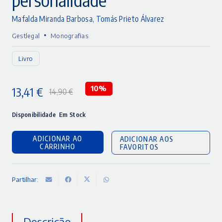
Mafalda Miranda Barbosa
,
Tomás Prieto Álvarez
•
Gestlegal
Monografias
Livro
13,41
€
10%
14,90
€
O
O
preço
preço
Disponibilidade
Em Stock
original
atual
ADICIONAR AO
ADICIONAR AOS
era:
é:
CARRINHO
FAVORITOS
14,90 €.
13,41 €.
Partilhar:
Descrição