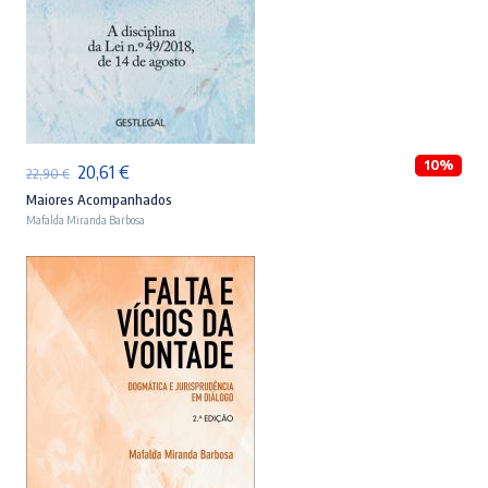
ADICIONAR
10%
O
O
20,61
€
22,90
€
preço
preço
Maiores Acompanhados
Mafalda Miranda Barbosa
original
atual
era:
é:
22,90 €.
20,61 €.