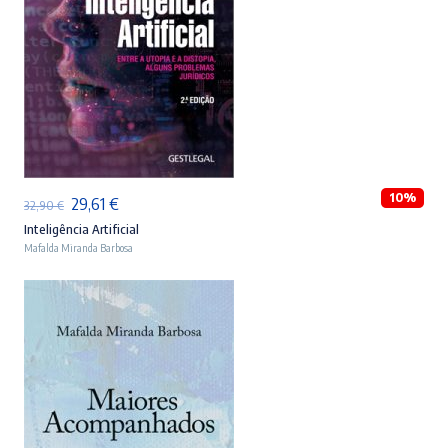
ADICIONAR
10%
O
O
29,61
€
32,90
€
preço
preço
Inteligência Artificial
Mafalda Miranda Barbosa
original
atual
era:
é:
32,90 €.
29,61 €.