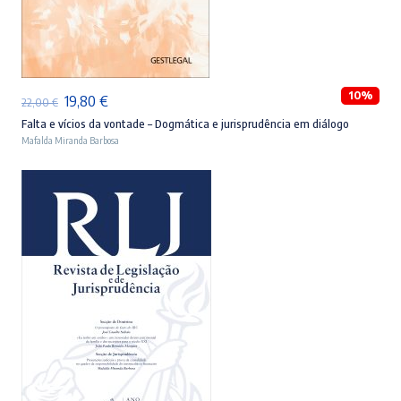
ADICIONAR
10%
O
O
19,80
€
22,00
€
preço
preço
Falta e vícios da vontade – Dogmática e jurisprudência em diálogo
Mafalda Miranda Barbosa
original
atual
era:
é:
22,00 €.
19,80 €.
ADICIONAR