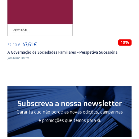
ADICIONAR
10%
O
O
47,61
€
52,90
€
preço
preço
A Governação de Sociedades Familiares – Perspetiva Sucessória
João Nuno Barros
original
atual
era:
é:
52,90 €.
47,61 €.
Subscreva a nossa newsletter
Garanta que não perde as novas edições, campanhas
e promoções que temos para si.