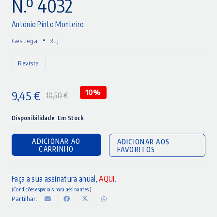
N.º 4032
António Pinto Monteiro
•
Gestlegal
RLJ
Revista
9,45
€
10%
10,50
€
O
O
preço
preço
Disponibilidade
Em Stock
original
atual
ADICIONAR AO
ADICIONAR AOS
era:
é:
CARRINHO
FAVORITOS
10,50 €.
9,45 €.
Faça a sua assinatura anual,
AQUI
.
(Condições especiais para assinantes.)
Partilhar: