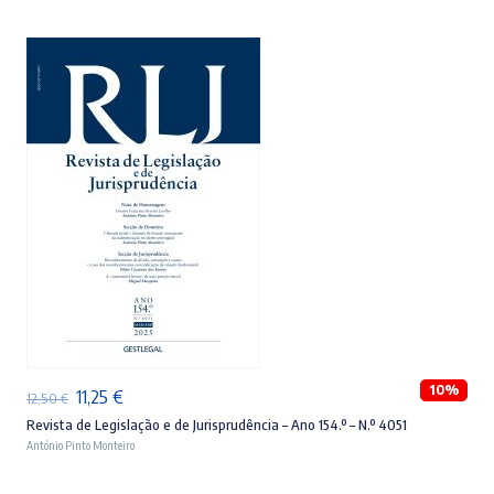
ADICIONAR
10%
O
O
11,25
€
12,50
€
preço
preço
Revista de Legislação e de Jurisprudência – Ano 154.º – N.º 4051
António Pinto Monteiro
original
atual
era:
é: