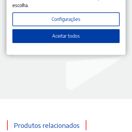
ISBN
9770870848323
escolha.
Editora
Gestlegal
Data
31/03/2022
Edição
Janeiro – Fevereiro 2022
Configurações
Capa
Capa mole
Coleção
RLJ
Aceitar todos
Tema
Direito Administrativo
Ano
151
Produtos relacionados