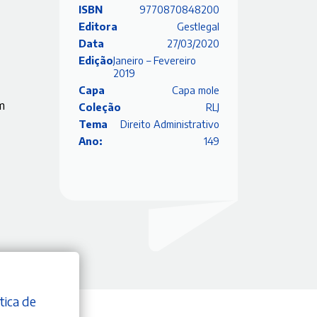
ISBN
9770870848200
Editora
Gestlegal
Data
27/03/2020
Edição
Janeiro – Fevereiro
2019
Capa
Capa mole
m
Coleção
RLJ
Tema
Direito Administrativo
Ano:
149
tica de