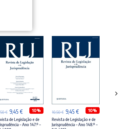
ADICIONAR
ADICIONAR
ADI
O
O
10%
O
O
10%
O
9,45
€
9,45
€
9,
,50
€
10,50
€
10,50
€
preço
preço
preço
preço
pre
vista de Legislação e de
Revista de Legislação e de
Revista de L
risprudência – Ano 147.º –
Jurisprudência – Ano 148.º –
Jurisprudênci
original
atual
original
atual
orig