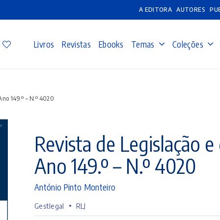
A EDITORA
AUTORES
PU
Livros
Revistas
Ebooks
Temas
Coleções
 Ano 149.º – N.º 4020
Revista de Legislação e 
Ano 149.º – N.º 4020
António Pinto Monteiro
•
Gestlegal
RLJ