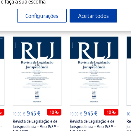
e faça a sua escolha.
Configurações
Aceitar todos
ADICIONAR
ADICIONAR
%
O
O
10%
O
O
10%
9,45
€
9,45
€
10,50
€
10,50
€
10
preço
preço
preço
preço
e
Revista de Legislação e de
Revista de Legislação e de
Re
 –
Jurisprudência – Ano 152.º –
Jurisprudência – Ano 152.º –
Ju
original
atual
original
atual