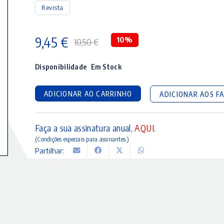
Revista
9,45
€
10%
10,50
€
O
O
preço
preço
Disponibilidade
Em Stock
original
atual
ADICIONAR AO CARRINHO
ADICIONAR AOS F
era:
é:
10,50 €.
9,45 €.
Faça a sua assinatura anual,
AQUI
.
(Condições especiais para assinantes.)
Partilhar: