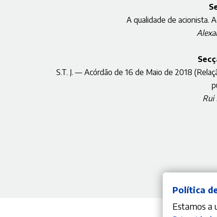
S
A qualidade de acionista. A
Alexa
Secç
S.T. J. — Acórdão de 16 de Maio de 2018 (Relaçã
p
Rui
Política d
Estamos a ut