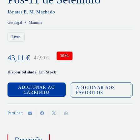
Jónatas E. M. Machado
•
Gestlegal
Manuais
Livro
10%
43,11
€
47,90
€
O
O
preço
preço
Disponibilidade
Em Stock
original
atual
ADICIONAR AO
ADICIONAR AOS
era:
é:
CARRINHO
FAVORITOS
47,90 €.
43,11 €.
Partilhar:
Descrição