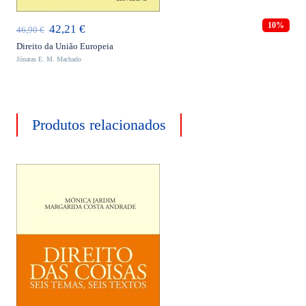
10%
O
O
42,21
€
46,90
€
preço
preço
Direito da União Europeia
Jónatas E. M. Machado
original
atual
era:
é:
46,90 €.
42,21 €.
Produtos relacionados