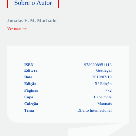
Sobre o Autor
Jónatas E. M. Machado
Ver mais
ISBN
9789898951113
Editora
Gestlegal
Data
2019/02/19
Edição
5.ª Edição
Páginas
772
Capa
Capa mole
Coleção
Manuais
Tema
Direito Internacional