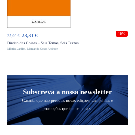
ADICIONAR
10%
O
O
23,31
€
25,90
€
preço
preço
Direito das Coisas – Seis Temas, Seis Textos
Mónica Jardim
,
Margarida Costa Andrade
original
atual
era:
é:
25,90 €.
23,31 €.
Subscreva a nossa newsletter
Garanta que não perde as novas edições, campanhas e
promoções que temos para si.