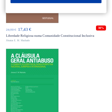
ADICIONAR
30%
O
O
17,43
€
24,90
€
preço
preço
Liberdade Religiosa numa Comunidade Constitucional Inclusiva
Jónatas E. M. Machado
original
atual
era:
é:
24,90 €.
17,43 €.