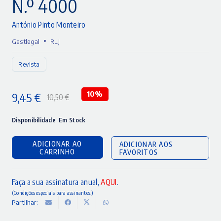
N.º 4000
António Pinto Monteiro
•
Gestlegal
RLJ
Revista
9,45
€
10%
10,50
€
O
O
preço
preço
Disponibilidade
Em Stock
original
atual
ADICIONAR AO
ADICIONAR AOS
era:
é:
CARRINHO
FAVORITOS
10,50 €.
9,45 €.
Faça a sua assinatura anual,
AQUI
.
(Condições especiais para assinantes.)
Partilhar: