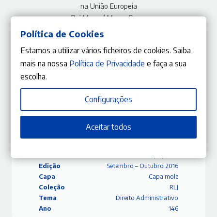
na União Europeia
Rui Manuel Moura Ramos
Política de Cookies
Secção de jurisprudência
Estamos a utilizar vários ficheiros de cookies. Saiba
Um, Dó, Li, Tá? De quantos/de que gerentes se faz a
mais na nossa
Política de Privacidade
e faça a sua
vinculação de uma sociedade por quotas?
escolha.
Alexandre de Soveral Martins
Configurações
Aceitar todos
ISBN
9770870848002
Editora
Gestlegal
Data
01/01/1900
Edição
Setembro – Outubro 2016
Capa
Capa mole
Coleção
RLJ
Tema
Direito Administrativo
Ano
146