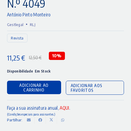
N.º 4049
António Pinto Monteiro
•
Gestlegal
RLJ
Revista
11,25
€
10%
12,50
€
O
O
preço
preço
Disponibilidade
Em Stock
original
atual
ADICIONAR AO
ADICIONAR AOS
era:
é:
CARRINHO
FAVORITOS
12,50 €.
11,25 €.
Faça a sua assinatura anual,
AQUI
.
(Condições especiais para assinantes.)
Partilhar: