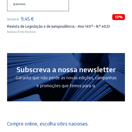
10%
O
O
9,45
€
10,50
€
preço
preço
Revista de Legislação e de Jurisprudência – Ano 149.º – N.º 4023
António Pinto Monteiro
original
atual
era:
é:
10,50 €.
9,45 €.
Subscreva a nossa newsletter
Garanta que não perde as novas edições, campanhas
e promoções que temos para si.
Compre online, escolha sites nacionais.