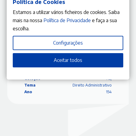
Política de Cookies
STRE — Acórdão de 11/07/2024 (Uma “coisa boa” mesmo má)
João Leal Amado
Estamos a utilizar vários ficheiros de cookies. Saiba
mais na nossa
Política de Privacidade
e faça a sua
escolha.
Configurações
ISBN
9770870840495
Editora
Gestlegal
Data
21/02/2025
Aceitar todos
Edição
Novembro – Dezembro 2024
Capa
Capa mole
Coleção
RLJ
Tema
Direito Administrativo
Ano
154