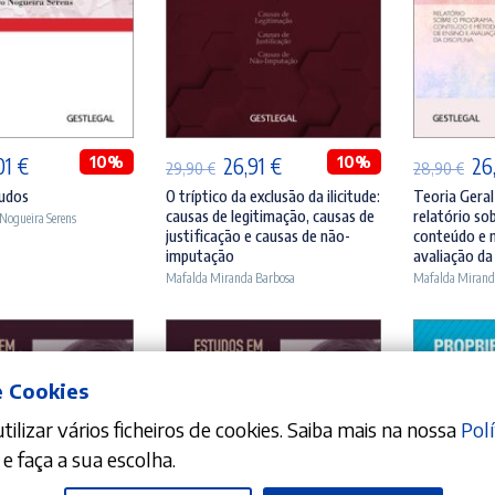
ICIONAR
ADICIONAR
A
O
10%
O
O
10%
O
01
€
26,91
€
26
29,90
€
28,90
€
eço
preço
preço
preço
pr
tudos
O tríptico da exclusão da ilicitude:
Teoria Geral 
causas de legitimação, causas de
relatório so
Nogueira Serens
ginal
atual
original
atual
ori
justificação e causas de não-
conteúdo e 
:
é:
era:
é:
era
imputação
avaliação da 
Mafalda Miranda Barbosa
Mafalda Mirand
90 €.
35,01 €.
29,90 €.
26,91 €.
28
e Cookies
ilizar vários ficheiros de cookies. Saiba mais na nossa
Polí
e faça a sua escolha.