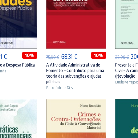
ICIONAR
ADICIONAR
A
O
10%
O
O
10%
O
71
€
68,31
€
20
75,90
€
22,90
€
ço
preço
preço
preço
pr
e a Despesa Pública
A Atividade Administrativa de
Presente e 
Fomento – Contributo para uma
Civil – A ca
Cunha
inal
atual
original
atual
ori
teoria das subvenções e ajudas
(r)evolução
é:
era:
é:
era
públicas
Lurdes Varregos
Paulo Linhares Dias
90 €.
19,71 €.
75,90 €.
68,31 €.
22,