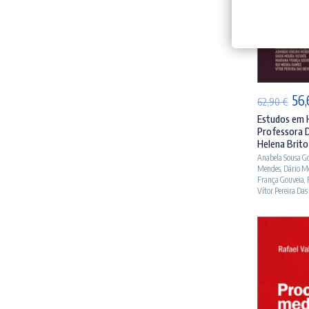
AD
O
56
62,90
€
pre
Estudos em
Professora 
ori
Helena Brito
era
Anabela Sousa G
Mendes
,
Dário M
62,
França Gouveia
,
Vítor Pereira Das