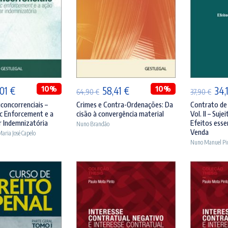
ICIONAR
ADICIONAR
A
O
10%
O
O
10%
O
,01
€
58,41
€
34,
64,90
€
37,90
€
eço
preço
preço
preço
pre
iconcorrenciais –
Crimes e Contra-Ordenações: Da
Contrato de
ic Enforcement e a
cisão à convergência material
Vol. II – Suje
ginal
atual
original
atual
orig
r Indemnizatória
Efeitos esse
Nuno Brandão
:
é:
era:
é:
era:
Venda
aria José Capelo
Nuno Manuel Pin
90 €.
26,01 €.
64,90 €.
58,41 €.
37,