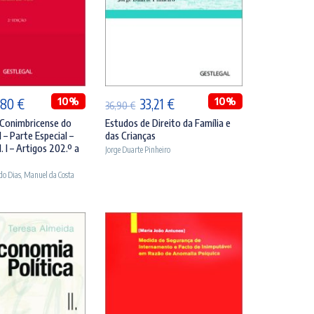
DICIONAR
ADICIONAR
O
10%
O
O
10%
,80
€
33,21
€
36,90
€
eço
preço
preço
preço
Conimbricense do
Estudos de Direito da Família e
 – Parte Especial –
das Crianças
ginal
atual
original
atual
. I – Artigos 202.º a
Jorge Duarte Pinheiro
:
é:
era:
é:
do Dias
,
Manuel da Costa
00 €.
82,80 €.
36,90 €.
33,21 €.