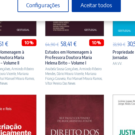
Configurações
Aceitar todos
ICIONAR
ADICIONAR
A
O
10%
O
O
10%
O
,61
€
58,41
€
30,
64,90
€
33,90
€
ço
preço
preço
preço
pre
 Homenagem à
Estudos em Homenagem à
Propriedade 
Doutora Maria
Professora Doutora Maria
Jornadas
ginal
atual
original
atual
orig
 – Volume II
Helena Brito – Volume I
AA.VV.
:
é:
era:
é:
era:
onçalves
,
Armindo Ribeiro
Anabela Sousa Gonçalves
,
Armindo Ribeiro
oura Vicente
,
Mariana
Mendes
,
Dário Moura Vicente
,
Mariana
90 €.
56,61 €.
64,90 €.
58,41 €.
33,
Rui Manuel Moura Ramos
,
França Gouveia
,
Rui Manuel Moura Ramos
,
 Neves
Vítor Pereira Das Neves