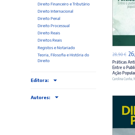
Direito Financeiro e Tributário
Direito Internacional
Direito Penal
Direito Processual
AD
Direito Reais
Direitos Reais
Registos e Notariado
O
26
28,90
€
Teoria, Filosofia e História do
Direito
pr
Práticas Ant
Entre o Publ
ori
Ação Popula
era
Carolina Cunha
,
M
Editora:
28,
Autores: