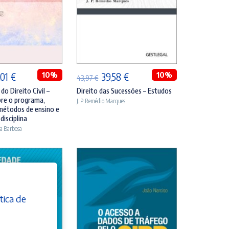
DICIONAR
ADICIONAR
O
10%
O
O
10%
,01
€
39,58
€
43,97
€
eço
preço
preço
preço
do Direito Civil –
Direito das Sucessões – Estudos
bre o programa,
J. P. Remédio Marques
ginal
atual
original
atual
métodos de ensino e
:
é:
era:
é:
disciplina
a Barbosa
,90 €.
26,01 €.
43,97 €.
39,58 €.
tica de