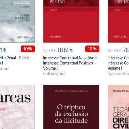
ICIONAR
ADICIONAR
A
O
10%
O
O
10%
O
21
€
83,61
€
76
92,90
€
84,90
€
ço
preço
preço
preço
pr
eito Penal – Parte
Interesse Contratual Negativo e
Interesse Co
 I
Interesse Contratual Positivo –
Interesse Co
inal
atual
original
atual
ori
Volume II
Volume I
s Nunes
:
é:
era:
é:
era
Paulo Mota Pinto
Paulo Mota Pint
90 €.
51,21 €.
92,90 €.
83,61 €.
84