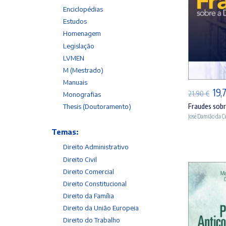
Enciclopédias
Estudos
Homenagem
Legislação
AD
LVMEN
M (Mestrado)
Manuais
O
19,
21,90
€
Monografias
pre
Fraudes sobr
Thesis (Doutoramento)
José Damião da 
orig
era:
Temas:
21,
Direito Administrativo
Direito Civil
Direito Comercial
Direito Constitucional
Direito da Família
Direito da União Europeia
Direito do Trabalho