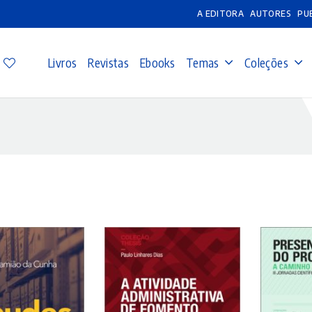
A EDITORA
AUTORES
PU
Livros
Revistas
Ebooks
Temas
Coleções