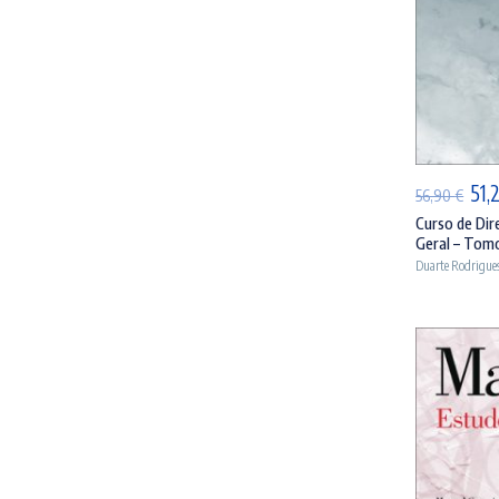
AD
O
51,
56,90
€
pre
Curso de Dir
Geral – Tomo
orig
Duarte Rodrigue
era
56,