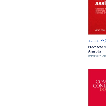
AD
O
35,
38,90
€
pr
Procriação 
Assistida
ori
Rafael Vale e Reis
era
38,