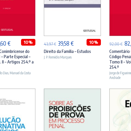
ICIONAR
ADICIONAR
A
O
10%
O
O
10%
O
,60
€
39,58
€
82
43,97
€
92,00
€
eço
preço
preço
preço
pr
Conimbricense do
Direito da Família – Estudos
Comentário 
 – Parte Especial –
Código Penal
J. P. Remédio Marques
ginal
atual
original
atual
ori
. II – Artigos 254.º a
Tomo II – Vol
:
é:
era:
é:
era
254.º
do Dias
,
Manuel da Costa
Jorge de Figueire
,00 €.
84,60 €.
43,97 €.
39,58 €.
92,
Andrade