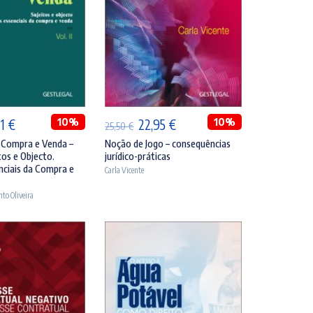
DICIONAR
ADICIONAR
O
10%
O
O
10%
11
€
22,95
€
25,50
€
ço
preço
preço
preço
 Compra e Venda –
Noção de Jogo – consequências
itos e Objecto.
jurídico-práticas
inal
atual
original
atual
nciais da Compra e
Carla Vicente
é:
era:
é:
to Oliveira
90 €.
34,11 €.
25,50 €.
22,95 €.