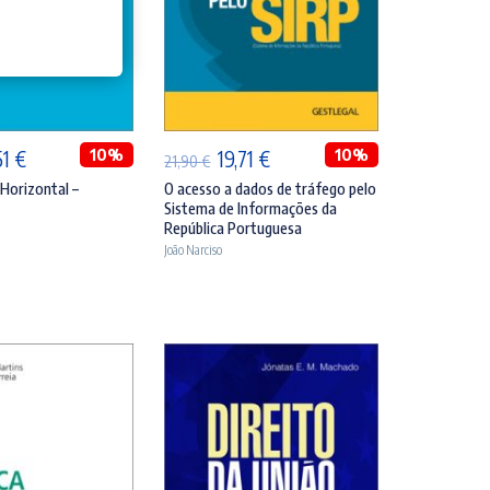
DICIONAR
ADICIONAR
O
10%
O
O
10%
51
€
19,71
€
21,90
€
ço
preço
preço
preço
Horizontal –
O acesso a dados de tráfego pelo
Sistema de Informações da
inal
atual
original
atual
República Portuguesa
é:
era:
é:
João Narciso
90 €.
30,51 €.
21,90 €.
19,71 €.