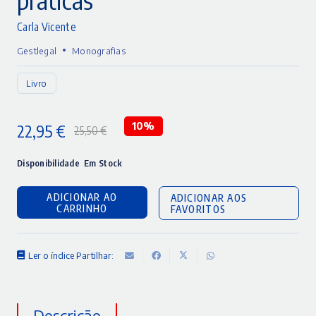
Carla Vicente
•
Gestlegal
Monografias
Livro
22,95
€
10%
25,50
€
O
O
preço
preço
Disponibilidade
Em Stock
original
atual
ADICIONAR AO
ADICIONAR AOS
era:
é:
CARRINHO
FAVORITOS
25,50 €.
22,95 €.
Ler o índice
Partilhar:
Descrição