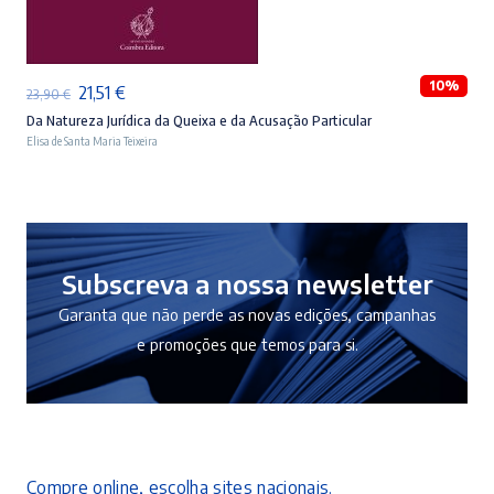
ADICIONAR
10%
O
O
21,51
€
23,90
€
preço
preço
Da Natureza Jurídica da Queixa e da Acusação Particular
Elisa de Santa Maria Teixeira
original
atual
era:
é:
23,90 €.
21,51 €.
Subscreva a nossa newsletter
Garanta que não perde as novas edições, campanhas
e promoções que temos para si.
Compre online, escolha sites nacionais.