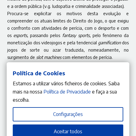
e a ordem pública (v.g. ludopatia e criminalidade associadas).
Procura-se explicitar os motivos desta evolução e
compreender os atuais limites do Direito do Jogo, o que exigiu
o confronto com atividades de perícia, com o desporto e com
os
esports
, passando pelos
fantasy sports
, pelo fenómeno da
monetização dos videojogos e pela tendencial
gamification
dos
jogos de sorte ou azar traduzida, nomeadamente, no
surgimento de
slot machines
com elementos de perícia.
A definição de Jogo vive, atualmente, entre duas exigências:
por um lado, e devido à sua relevância penal, tem de ser
Política de Cookies
suficientemente precisa; por outro, a evolução tecnológica
Estamos a utilizar vários ficheiros de cookies. Saiba
insta a uma definição flexível que permita a sua aplicação a
mais na nossa
Política de Privacidade
e faça a sua
novas formas de Jogo.
escolha.
Configurações
Sobre o Autor
Aceitar todos