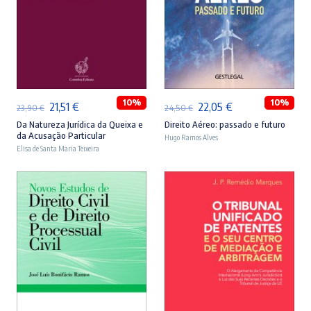
ADICIONAR
ADICIONAR
10%
10%
O
O
O
O
21,51
€
22,05
€
23,90
€
24,50
€
preço
preço
preço
preço
Da Natureza Jurídica da Queixa e
Direito Aéreo: passado e futuro
da Acusação Particular
Hugo Ramos Alves
original
atual
original
atual
Elisa de Santa Maria Teixeira
era:
é:
era:
é:
23,90 €.
21,51 €.
24,50 €.
22,05 €.