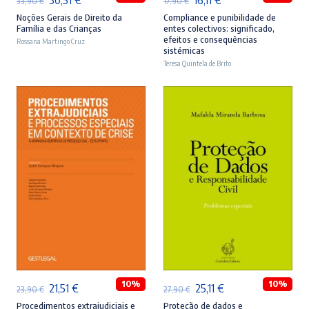
33,90
€
17,90
€
preço
preço
preço
preço
Noções Gerais de Direito da
Compliance e punibilidade de
Família e das Crianças
entes colectivos: significado,
original
atual
original
atual
efeitos e consequências
Rossana Martingo Cruz
sistémicas
era:
é:
era:
é:
Teresa Quintela de Brito
33,90 €.
30,51 €.
17,90 €.
16,11 €.
ADICIONAR
ADICIONAR
10%
10%
O
O
O
O
21,51
€
25,11
€
23,90
€
27,90
€
preço
preço
preço
preço
Procedimentos extrajudiciais e
Proteção de dados e