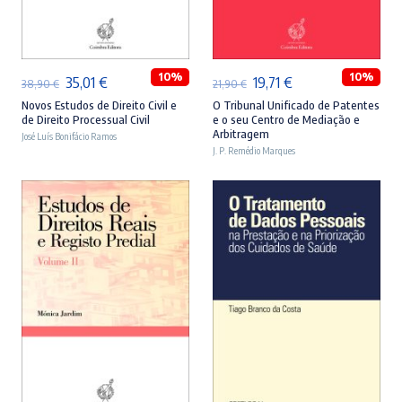
ADICIONAR
ADICIONAR
10%
10%
O
O
O
O
35,01
€
19,71
€
38,90
€
21,90
€
preço
preço
preço
preço
Novos Estudos de Direito Civil e
O Tribunal Unificado de Patentes
de Direito Processual Civil
e o seu Centro de Mediação e
original
atual
original
atual
Arbitragem
José Luís Bonifácio Ramos
era:
é:
J. P. Remédio Marques
era:
é:
38,90 €.
35,01 €.
21,90 €.
19,71 €.
ADICIONAR
ADICIONAR