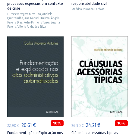
processos especiais em contexto
responsabilidade civil
original
atual
original
atual
de crise
Mafalda Miranda Barbosa
Lurdes Varregoso Mesquita
era:
é:
,
Anabela
era:
é:
Quintanilha
,
Ana Raquel Barbosa
,
Ângelo
23,90 €.
21,51 €.
27,90 €.
25,11 €.
Pereira Dias
,
Pedro Pinheiro Torres
,
Susana
Pereira
,
Vitória Andrade e Silva
ADICIONAR
ADICIONAR
10%
10%
O
O
O
O
20,61
€
24,21
€
22,90
€
26,90
€
preço
preço
preço
preço
Fundamentação e Explicação nos
Cláusulas acessórias típicas