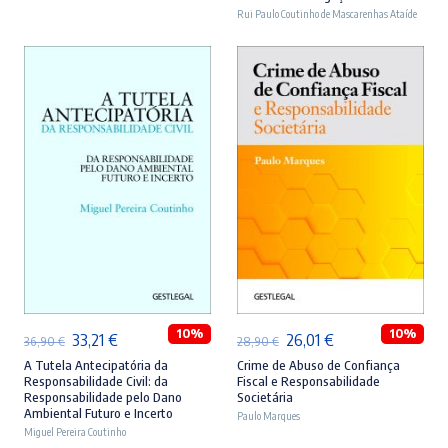
era:
é:
era:
é:
Rui Paulo Coutinho de Mascarenhas Ataíde
46,90 €.
42,21 €.
44,90 €.
40,41 €.
ADICIONAR
ADICIONAR
10%
10%
O
O
O
O
33,21
€
26,01
€
36,90
€
28,90
€
preço
preço
preço
preço
A Tutela Antecipatória da
Crime de Abuso de Confiança
Responsabilidade Civil: da
Fiscal e Responsabilidade
original
atual
original
atual
Responsabilidade pelo Dano
Societária
Ambiental Futuro e Incerto
era:
é:
Paulo Marques
era:
é:
Miguel Pereira Coutinho
36,90 €.
33,21 €.
28,90 €.
26,01 €.