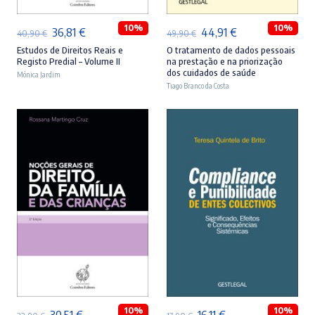
10%
10%
O
O
O
O
36,81
€
44,91
€
40,90
€
49,90
€
preço
preço
preço
preço
Estudos de Direitos Reais e
O tratamento de dados pessoais
Registo Predial – Volume II
na prestação e na priorização
original
atual
original
atual
dos cuidados de saúde
Mónica Jardim
era:
é:
Tiago Branco da Costa
era:
é:
40,90 €.
36,81 €.
49,90 €.
44,91 €.
ADICIONAR
ADICIONAR
10%
10%
O
O
O
O
30,51
€
16,11
€