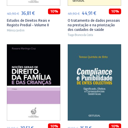
10%
10%
O
O
O
O
36,81
€
44,91
€
40,90
€
49,90
€
preço
preço
preço
preço
Estudos de Direitos Reais e
O tratamento de dados pessoais
Registo Predial – Volume II
na prestação e na priorização
original
atual
original
atual
dos cuidados de saúde
Mónica Jardim
era:
é:
Tiago Branco da Costa
era:
é:
40,90 €.
36,81 €.
49,90 €.
44,91 €.
ADICIONAR
ADICIONAR
10%
10%
O
O
O
O
30,51
€
16,11
€