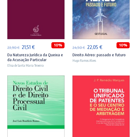
ADICIONAR
ADICIONAR
10%
10%
O
O
O
O
21,51
€
22,05
€
23,90
€
24,50
€
preço
preço
preço
preço
Da Natureza Jurídica da Queixa e
Direito Aéreo: passado e futuro
da Acusação Particular
Hugo Ramos Alves
original
atual
original
atual
Elisa de Santa Maria Teixeira
era:
é:
era:
é:
23,90 €.
21,51 €.
24,50 €.
22,05 €.