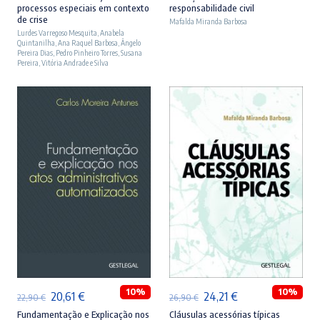
processos especiais em contexto
responsabilidade civil
original
atual
original
atual
de crise
Mafalda Miranda Barbosa
Lurdes Varregoso Mesquita
era:
é:
,
Anabela
era:
é:
Quintanilha
,
Ana Raquel Barbosa
,
Ângelo
23,90 €.
21,51 €.
27,90 €.
25,11 €.
Pereira Dias
,
Pedro Pinheiro Torres
,
Susana
Pereira
,
Vitória Andrade e Silva
ADICIONAR
ADICIONAR
10%
10%
O
O
O
O
20,61
€
24,21
€
22,90
€
26,90
€
preço
preço
preço
preço
Fundamentação e Explicação nos
Cláusulas acessórias típicas