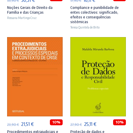
33,90
€
17,90
€
preço
preço
preço
preço
Noções Gerais de Direito da
Compliance e punibilidade de
Família e das Crianças
entes colectivos: significado,
original
atual
original
atual
efeitos e consequências
Rossana Martingo Cruz
sistémicas
era:
é:
era:
é:
Teresa Quintela de Brito
33,90 €.
30,51 €.
17,90 €.
16,11 €.
ADICIONAR
ADICIONAR
10%
10%
O
O
O
O
21,51
€
25,11
€
23,90
€
27,90
€
preço
preço
preço
preço
Procedimentos extrajudiciais e
Proteção de dados e