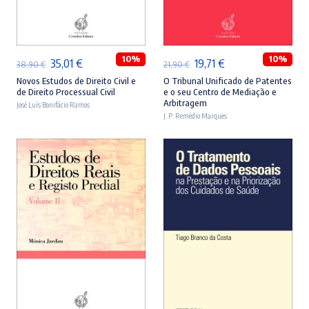
ADICIONAR
ADICIONAR
10%
10%
O
O
O
O
35,01
€
19,71
€
38,90
€
21,90
€
preço
preço
preço
preço
Novos Estudos de Direito Civil e
O Tribunal Unificado de Patentes
de Direito Processual Civil
e o seu Centro de Mediação e
original
atual
original
atual
Arbitragem
José Luís Bonifácio Ramos
era:
é:
J. P. Remédio Marques
era:
é:
38,90 €.
35,01 €.
21,90 €.
19,71 €.
ADICIONAR
ADICIONAR