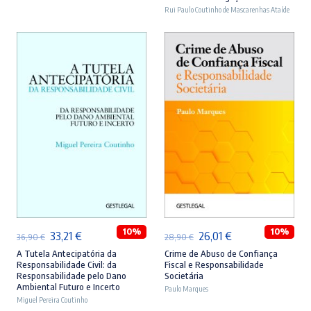
era:
é:
era:
é:
Rui Paulo Coutinho de Mascarenhas Ataíde
46,90 €.
42,21 €.
44,90 €.
40,41 €.
ADICIONAR
ADICIONAR
10%
10%
O
O
O
O
33,21
€
26,01
€
36,90
€
28,90
€
preço
preço
preço
preço
A Tutela Antecipatória da
Crime de Abuso de Confiança
Responsabilidade Civil: da
Fiscal e Responsabilidade
original
atual
original
atual
Responsabilidade pelo Dano
Societária
Ambiental Futuro e Incerto
era:
é:
Paulo Marques
era:
é:
Miguel Pereira Coutinho
36,90 €.
33,21 €.
28,90 €.
26,01 €.