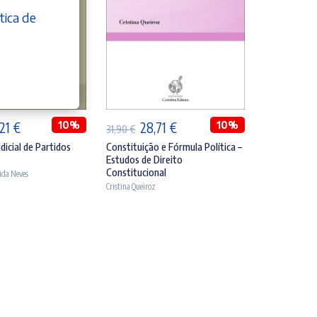
tica de
DICIONAR
ADICIONAR
O
10%
O
O
10%
,21
€
28,71
€
31,90
€
eço
preço
preço
preço
dicial de Partidos
Constituição e Fórmula Política –
Estudos de Direito
ginal
atual
original
atual
Constitucional
ida Neves
:
é:
era:
é:
Cristina Queiroz
90 €.
24,21 €.
31,90 €.
28,71 €.