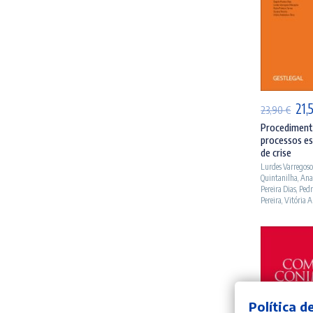
AD
O
21,
23,90
€
pre
Procedimento
processos es
orig
de crise
era
Lurdes Varregos
Quintanilha
,
Ana
23,
Pereira Dias
,
Pedr
Pereira
,
Vitória A
Política d