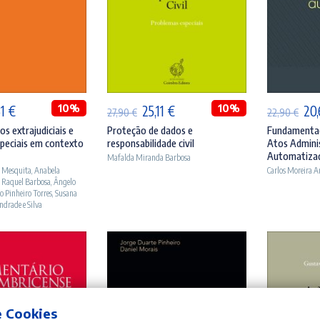
ICIONAR
ADICIONAR
A
O
10%
O
O
10%
O
51
€
25,11
€
20
27,90
€
22,90
€
ço
preço
preço
preço
pr
s extrajudiciais e
Proteção de dados e
Fundamentaç
peciais em contexto
responsabilidade civil
Atos Admini
inal
atual
original
atual
ori
Automatiza
Mafalda Miranda Barbosa
:
é:
era:
é:
era
o Mesquita
,
Anabela
Carlos Moreira 
 Raquel Barbosa
,
Ângelo
90 €.
21,51 €.
27,90 €.
25,11 €.
22,
o Pinheiro Torres
,
Susana
ndrade e Silva
e Cookies