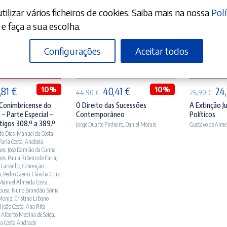
ilizar vários ficheiros de cookies. Saiba mais na nossa
Polí
e faça a sua escolha.
Configurações
Aceitar todos
ICIONAR
ADICIONAR
A
O
10%
O
O
10%
O
,81
€
40,41
€
24
44,90
€
26,90
€
eço
preço
preço
preço
pr
Conimbricense do
O Direito das Sucessões
A Extinção Ju
 – Parte Especial –
Contemporâneo
Políticos
ginal
atual
original
atual
ori
tigos 308.º a 389.º
Jorge Duarte Pinheiro
,
Daniel Morais
Gustavo de Alme
:
é:
era:
é:
era
do Dias
,
Manuel da Costa
 Faria Costa
,
Anabela
,90 €.
99,81 €.
44,90 €.
40,41 €.
26,
ues
,
José Damião da Cunha
,
nes
,
Paula Ribeiro de Faria
,
 Carvalho
,
Conceição
a
,
Pedro Caeiro
,
Cláudia Cruz
Manuel Almeida Costa
,
Sousa
,
Nuno Brandão
,
Sónia
Moniz
,
Cristina Líbano
 João Costa
,
Ana Rita
 Alberto Medina de Seiça
,
da Costa Andrade