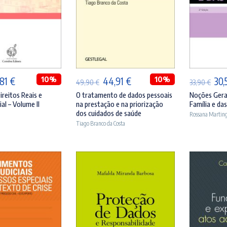
ICIONAR
ADICIONAR
A
O
10%
O
O
10%
O
,81
€
44,91
€
30,
49,90
€
33,90
€
eço
preço
preço
preço
pre
ireitos Reais e
O tratamento de dados pessoais
Noções Gerai
al – Volume II
na prestação e na priorização
Família e da
ginal
atual
original
atual
orig
dos cuidados de saúde
Rossana Martin
:
é:
era:
é:
era:
Tiago Branco da Costa
,90 €.
36,81 €.
49,90 €.
44,91 €.
33,