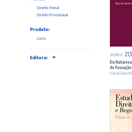
Direito Penal
Direito Processual
Produto:
AD
Livro
O
21,
23,90
€
Editora:
pre
Da Natureza 
da Acusação 
orig
Elisa de Santa Ma
era
23,