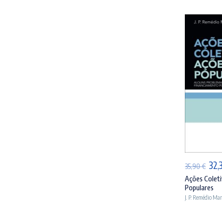
AD
O
32,
35,90
€
pre
Ações Coleti
Populares
orig
J. P. Remédio Ma
era:
35,