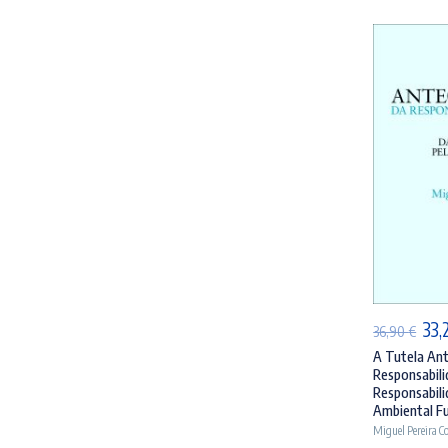
AD
O
33,
36,90
€
pre
A Tutela Ant
Responsabilid
orig
Responsabili
era
Ambiental Fu
Miguel Pereira C
36,