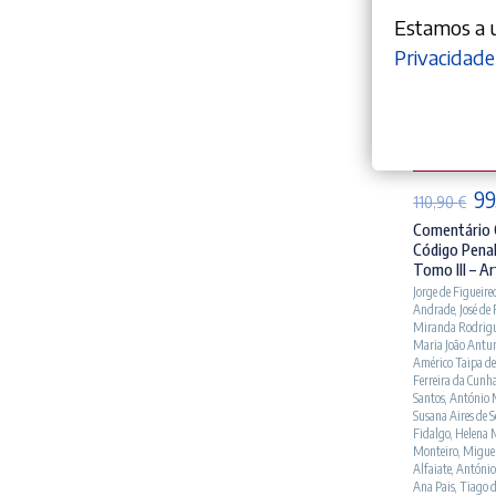
Estamos a ut
Privacidade
AD
O
99
110,90
€
pr
Comentário 
Código Penal
ori
Tomo III – Ar
era
Jorge de Figueire
Andrade
,
José de
110
Miranda Rodrig
Maria João Antu
Américo Taipa de
Ferreira da Cunh
Santos
,
António 
Susana Aires de 
Fidalgo
,
Helena 
Monteiro
,
Miguel
Alfaiate
,
António
Ana Pais
,
Tiago 