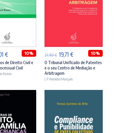
DICIONAR
ADICIONAR
O
10%
O
O
10%
,01
€
19,71
€
21,90
€
eço
preço
preço
preço
s de Direito Civil e
O Tribunal Unificado de Patentes
ocessual Civil
e o seu Centro de Mediação e
ginal
atual
original
atual
Arbitragem
cio Ramos
:
é:
era:
é:
J. P. Remédio Marques
90 €.
35,01 €.
21,90 €.
19,71 €.