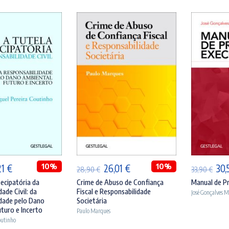
ICIONAR
ADICIONAR
A
O
10%
O
O
10%
O
21
€
26,01
€
30,
28,90
€
33,90
€
ço
preço
preço
preço
pre
ecipatória da
Crime de Abuso de Confiança
Manual de P
ade Civil: da
Fiscal e Responsabilidade
José Gonçalves 
inal
atual
original
atual
orig
dade pelo Dano
Societária
:
é:
era:
é:
era:
turo e Incerto
Paulo Marques
outinho
90 €.
33,21 €.
28,90 €.
26,01 €.
33,