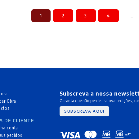
1
2
3
4
…
Subscreva a nossa newslet
tora
car Obra
Garanta que não perde as novas edições, c
actos
SUBSCREVA AQUI
A DE CLIENTE
nha conta
eus pedidos