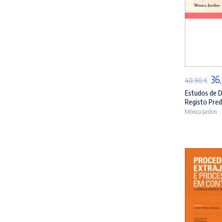
AD
O
36
40,90
€
pr
Estudos de D
Registo Predi
ori
Mónica Jardim
era
40