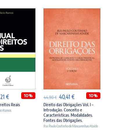
DICIONAR
ADICIONAR
O
10%
O
O
10%
,21
€
40,41
€
44,90
€
eço
preço
preço
preço
reitos Reais
Direito das Obrigações Vol. I –
Introdução. Conceito e
cio Ramos
ginal
atual
original
atual
Características. Modalidades.
:
é:
era:
é:
Fontes das Obrigações.
Rui Paulo Coutinho de Mascarenhas Ataíde
,90 €.
42,21 €.
44,90 €.
40,41 €.