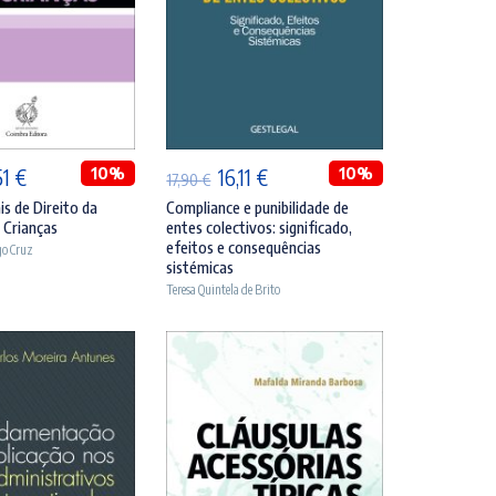
DICIONAR
ADICIONAR
O
10%
O
O
10%
51
€
16,11
€
17,90
€
ço
preço
preço
preço
s de Direito da
Compliance e punibilidade de
s Crianças
entes colectivos: significado,
inal
atual
original
atual
efeitos e consequências
go Cruz
é:
era:
é:
sistémicas
Teresa Quintela de Brito
90 €.
30,51 €.
17,90 €.
16,11 €.