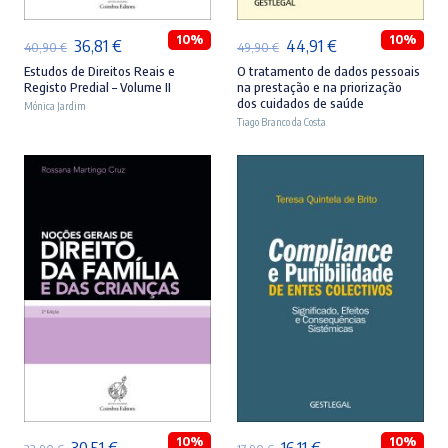
10%
10%
O
O
O
O
36,81
€
44,91
€
40,90
€
49,90
€
preço
preço
preço
preço
Estudos de Direitos Reais e
O tratamento de dados pessoais
Registo Predial – Volume II
na prestação e na priorização
original
atual
original
atual
dos cuidados de saúde
Mónica Jardim
era:
é:
Tiago Branco da Costa
era:
é:
40,90 €.
36,81 €.
49,90 €.
44,91 €.
ADICIONAR
ADICIONAR
10%
10%
O
O
O
O
30,51
€
16,11
€