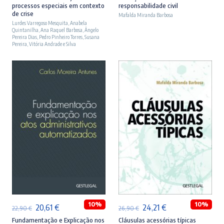
processos especiais em contexto
responsabilidade civil
original
atual
original
atual
de crise
Mafalda Miranda Barbosa
Lurdes Varregoso Mesquita
era:
é:
,
Anabela
era:
é:
Quintanilha
,
Ana Raquel Barbosa
,
Ângelo
23,90 €.
21,51 €.
27,90 €.
25,11 €.
Pereira Dias
,
Pedro Pinheiro Torres
,
Susana
Pereira
,
Vitória Andrade e Silva
ADICIONAR
ADICIONAR
10%
10%
O
O
O
O
20,61
€
24,21
€
22,90
€
26,90
€
preço
preço
preço
preço
Fundamentação e Explicação nos
Cláusulas acessórias típicas