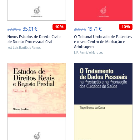
ADICIONAR
ADICIONAR
10%
10%
O
O
O
O
35,01
€
19,71
€
38,90
€
21,90
€
preço
preço
preço
preço
Novos Estudos de Direito Civil e
O Tribunal Unificado de Patentes
de Direito Processual Civil
e o seu Centro de Mediação e
original
atual
original
atual
Arbitragem
José Luís Bonifácio Ramos
era:
é:
J. P. Remédio Marques
era:
é:
38,90 €.
35,01 €.
21,90 €.
19,71 €.
ADICIONAR
ADICIONAR