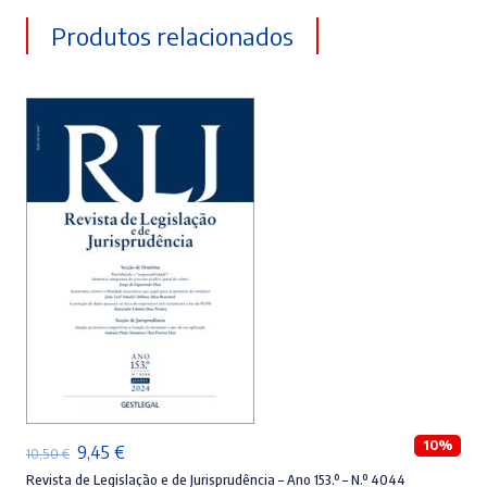
Produtos relacionados
ADICIONAR
10%
O
O
9,45
€
10,50
€
preço
preço
Revista de Legislação e de Jurisprudência – Ano 153.º – N.º 4044