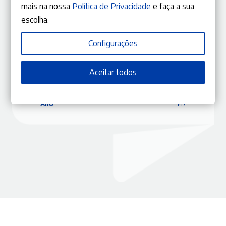
mais na nossa
Política de Privacidade
e faça a sua
escolha.
ISBN
9770870848088
Editora
Gestlegal
Configurações
Data
06/03/2018
Edição
Janeiro – Fevereiro 2018
Capa
Capa mole
Aceitar todos
Coleção
RLJ
Tema
Direito Administrativo
Ano
147