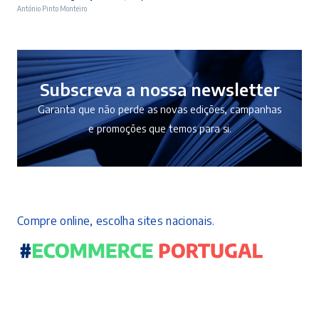
António Pinto Monteiro
original
atual
era:
é:
10,50 €.
9,45 €.
Subscreva a nossa newsletter
Garanta que não perde as novas edições, campanhas
e promoções que temos para si.
Compre online, escolha sites nacionais.