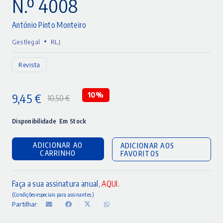
N.º 4008
António Pinto Monteiro
•
Gestlegal
RLJ
Revista
9,45
€
10%
10,50
€
O
O
preço
preço
Disponibilidade
Em Stock
original
atual
ADICIONAR AO
ADICIONAR AOS
era:
é:
CARRINHO
FAVORITOS
10,50 €.
9,45 €.
Faça a sua assinatura anual,
AQUI
.
(Condições especiais para assinantes.)
Partilhar: