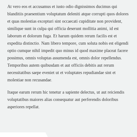
At vero eos et accusamus et iusto odio dignissimos ducimus qui
blanditiis praesentium voluptatum deleniti atque corrupti quos dolores
et quas molestias excepturi sint occaecati cupiditate non provident,
similique sunt in culpa qui officia deserunt mollitia animi, id est
laborum et dolorum fuga. Et harum quidem rerum facilis est et
expedita distinctio. Nam libero tempore, cum soluta nobis est eligendi
optio cumque nihil impedit quo minus id quod maxime placeat facere
possimus, omnis voluptas assumenda est, omnis dolor repellendus.
Temporibus autem quibusdam et aut officiis debitis aut rerum
necessitatibus saepe eveniet ut et voluptates repudiandae sint et
molestiae non recusandae.
Itaque earum rerum hic tenetur a sapiente delectus, ut aut reiciendis
voluptatibus maiores alias consequatur aut perferendis doloribus
asperiores repellat.