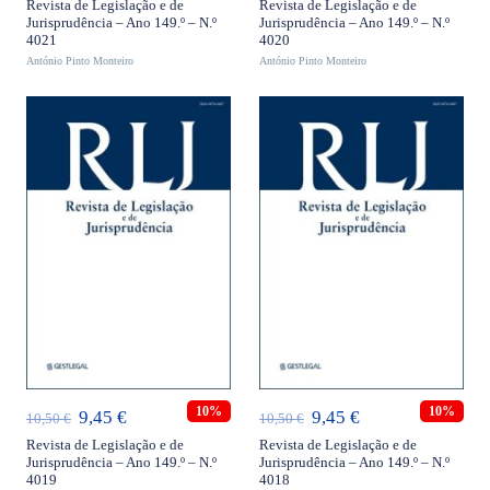
preço
preço
preço
preço
Revista de Legislação e de
Revista de Legislação e de
Jurisprudência – Ano 149.º – N.º
Jurisprudência – Ano 149.º – N.º
original
atual
original
atual
4021
4020
António Pinto Monteiro
era:
é:
António Pinto Monteiro
era:
é:
10,50 €.
9,45 €.
10,50 €.
9,45 €.
ADICIONAR
ADICIONAR
10%
10%
O
O
O
O
9,45
€
9,45
€
10,50
€
10,50
€
preço
preço
preço
preço
Revista de Legislação e de
Revista de Legislação e de
Jurisprudência – Ano 149.º – N.º
Jurisprudência – Ano 149.º – N.º
original
atual
original
atual
4019
4018