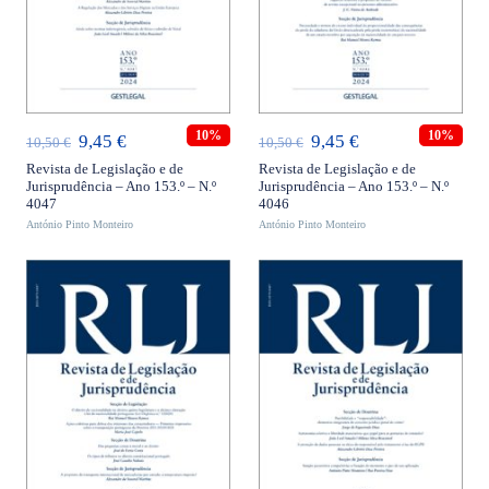
ADICIONAR
ADICIONAR
10%
10%
O
O
O
O
9,45
€
9,45
€
10,50
€
10,50
€
preço
preço
preço
preço
Revista de Legislação e de
Revista de Legislação e de
Jurisprudência – Ano 153.º – N.º
Jurisprudência – Ano 153.º – N.º
original
atual
original
atual
4047
4046
António Pinto Monteiro
era:
é:
António Pinto Monteiro
era:
é:
10,50 €.
9,45 €.
10,50 €.
9,45 €.