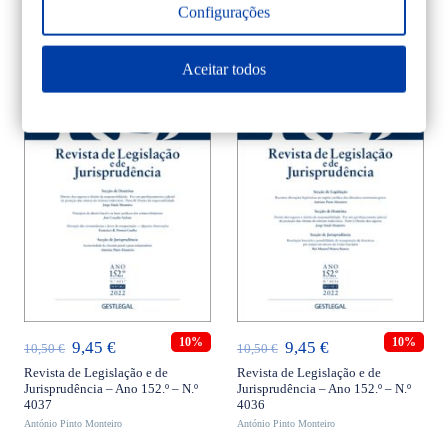
4039
4038
Configurações
António Pinto Monteiro
era:
é:
António Pinto Monteiro
era:
é:
10,50 €.
9,45 €.
10,50 €.
9,45 €.
Aceitar todos
ADICIONAR
ADICIONAR
10%
10%
O
O
O
O
9,45
€
9,45
€
10,50
€
10,50
€
preço
preço
preço
preço
Revista de Legislação e de
Revista de Legislação e de
Jurisprudência – Ano 152.º – N.º
Jurisprudência – Ano 152.º – N.º
original
atual
original
atual
4037
4036
António Pinto Monteiro
era:
é:
António Pinto Monteiro
era:
é: