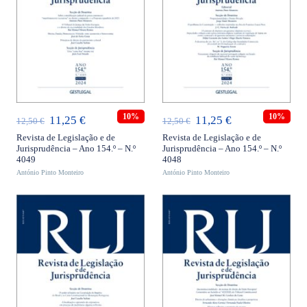
ADICIONAR
ADICIONAR
10%
10%
O
O
O
O
11,25
€
11,25
€
12,50
€
12,50
€
preço
preço
preço
preço
Revista de Legislação e de
Revista de Legislação e de
Jurisprudência – Ano 154.º – N.º
Jurisprudência – Ano 154.º – N.º
original
atual
original
atual
4049
4048
António Pinto Monteiro
era:
é:
António Pinto Monteiro
era:
é:
12,50 €.
11,25 €.
12,50 €.
11,25 €.