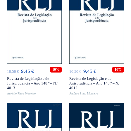
ADICIONAR
ADICIONAR
10%
10%
O
O
O
O
9,45
€
9,45
€
10,50
€
10,50
€
preço
preço
preço
preço
Revista de Legislação e de
Revista de Legislação e de
Jurisprudência – Ano 148.º – N.º
Jurisprudência – Ano 148.º – N.º
original
atual
original
atual
4013
4012
António Pinto Monteiro
era:
é:
António Pinto Monteiro
era:
é:
10,50 €.
9,45 €.
10,50 €.
9,45 €.