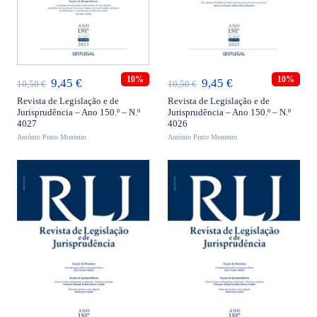
ADICIONAR
ADICIONAR
10%
10%
O
O
O
O
9,45
€
9,45
€
10,50
€
10,50
€
preço
preço
preço
preço
Revista de Legislação e de
Revista de Legislação e de
Jurisprudência – Ano 150.º – N.º
Jurisprudência – Ano 150.º – N.º
original
atual
original
atual
4027
4026
António Pinto Monteiro
era:
é:
António Pinto Monteiro
era:
é:
10,50 €.
9,45 €.
10,50 €.
9,45 €.