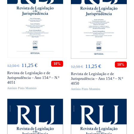
ADICIONAR
ADICIONAR
10%
O
O
10%
11,25
€
O
O
11,25
€
12,50
€
12,50
€
preço
preço
Revista de Legislação e de
preço
preço
Revista de Legislação e de
Jurisprudência – Ano 154.º – N.º
Jurisprudência – Ano 154.º – N.º
original
atual
original
atual
4051
4050
António Pinto Monteiro
era:
é:
António Pinto Monteiro
era:
é:
12,50 €.
11,25 €.
12,50 €.
11,25 €.