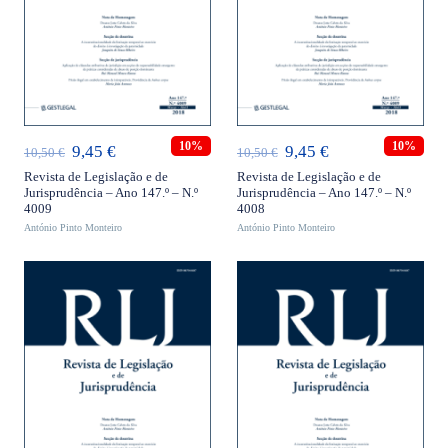
ADICIONAR
ADICIONAR
10%
10%
O
O
O
O
9,45
€
9,45
€
10,50
€
10,50
€
preço
preço
preço
preço
Revista de Legislação e de
Revista de Legislação e de
Jurisprudência – Ano 147.º – N.º
Jurisprudência – Ano 147.º – N.º
original
atual
original
atual
4009
4008
António Pinto Monteiro
era:
é:
António Pinto Monteiro
era:
é:
10,50 €.
9,45 €.
10,50 €.
9,45 €.