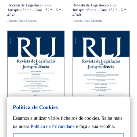
preço
preço
preço
preço
Revista de Legislação e de
Revista de Legislação e de
Jurisprudência – Ano 152.º – N.º
Jurisprudência – Ano 152.º – N.º
original
atual
original
atual
4041
4040
António Pinto Monteiro
era:
é:
António Pinto Monteiro
era:
é:
10,50 €.
9,45 €.
10,50 €.
9,45 €.
ADICIONAR
ADICIONAR
Política de Cookies
Estamos a utilizar vários ficheiros de cookies. Saiba mais
10%
10%
O
O
O
O
9,45
€
9,45
€
10,50
€
10,50
€
na nossa
Política de Privacidade
e faça a sua escolha.
preço
preço
preço
preço
Revista de Legislação e de
Revista de Legislação e de
Jurisprudência – Ano 152.º – N.º
Jurisprudência – Ano 152.º – N.º
original
atual
original
atual